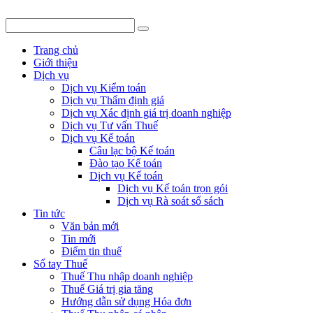
Trang chủ
Giới thiệu
Dịch vụ
Dịch vụ Kiểm toán
Dịch vụ Thẩm định giá
Dịch vụ Xác định giá trị doanh nghiệp
Dịch vụ Tư vấn Thuế
Dịch vụ Kế toán
Câu lạc bộ Kế toán
Đào tạo Kế toán
Dịch vụ Kế toán
Dịch vụ Kế toán trọn gói
Dịch vụ Rà soát sổ sách
Tin tức
Văn bản mới
Tin mới
Điểm tin thuế
Sổ tay Thuế
Thuế Thu nhập doanh nghiệp
Thuế Giá trị gia tăng
Hướng dẫn sử dụng Hóa đơn