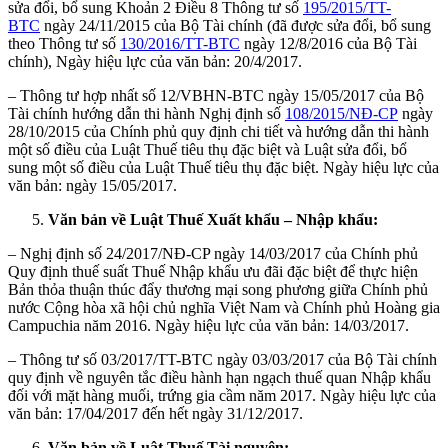
sửa đổi, bổ sung Khoản 2 Điều 8 Thông tư số
195/2015/TT-
BTC
ngày 24/11/2015 của Bộ Tài chính (đã được sửa đổi, bổ sung
theo Thông tư số
130/2016/TT-BTC
ngày 12/8/2016 của Bộ Tài
chính), Ngày hiệu lực của văn bản: 20/4/2017.
– Thông tư hợp nhất số 12/VBHN-BTC ngày 15/05/2017 của Bộ
Tài chính hướng dẫn thi hành Nghị định số
108/2015/NĐ-CP
ngày
28/10/2015 của Chính phủ quy định chi tiết và hướng dẫn thi hành
một số điều của Luật Thuế tiêu thụ đặc biệt và Luật sửa đổi, bổ
sung một số điều của Luật Thuế tiêu thụ đặc biệt. Ngày hiệu lực của
văn bản: ngày 15/05/2017.
Văn bản về Luật Thuế Xuất khẩu – Nhập khẩu:
– Nghị định số 24/2017/NĐ-CP ngày 14/03/2017 của Chính phủ
Quy định thuế suất Thuế Nhập khẩu ưu đãi đặc biệt để thực hiện
Bản thỏa thuận thúc đẩy thương mại song phương giữa Chính phủ
nước Cộng hòa xã hội chủ nghĩa Việt Nam và Chính phủ Hoàng gia
Campuchia năm 2016. Ngày hiệu lực của văn bản: 14/03/2017.
– Thông tư số 03/2017/TT-BTC ngày 03/03/2017 của Bộ Tài chính
quy định về nguyên tắc điều hành hạn ngạch thuế quan Nhập khẩu
đối với mặt hàng muối, trứng gia cầm năm 2017. Ngày hiệu lực của
văn bản: 17/04/2017 đến hết ngày 31/12/2017.
Văn bản về Luật Thuế Tài nguyên: