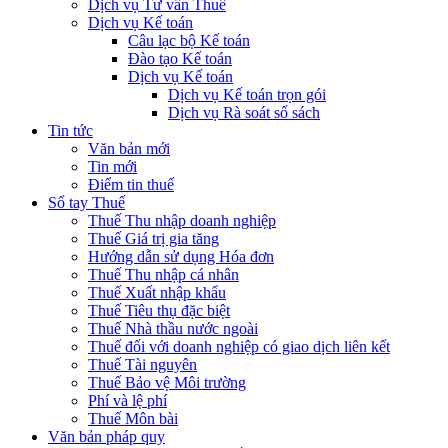
Dịch vụ Tư vấn Thuế
Dịch vụ Kế toán
Câu lạc bộ Kế toán
Đào tạo Kế toán
Dịch vụ Kế toán
Dịch vụ Kế toán trọn gói
Dịch vụ Rà soát sổ sách
Tin tức
Văn bản mới
Tin mới
Điểm tin thuế
Sổ tay Thuế
Thuế Thu nhập doanh nghiệp
Thuế Giá trị gia tăng
Hướng dẫn sử dụng Hóa đơn
Thuế Thu nhập cá nhân
Thuế Xuất nhập khẩu
Thuế Tiêu thụ đặc biệt
Thuế Nhà thầu nước ngoài
Thuế đối với doanh nghiệp có giao dịch liên kết
Thuế Tài nguyên
Thuế Bảo vệ Môi trường
Phí và lệ phí
Thuế Môn bài
Văn bản pháp quy