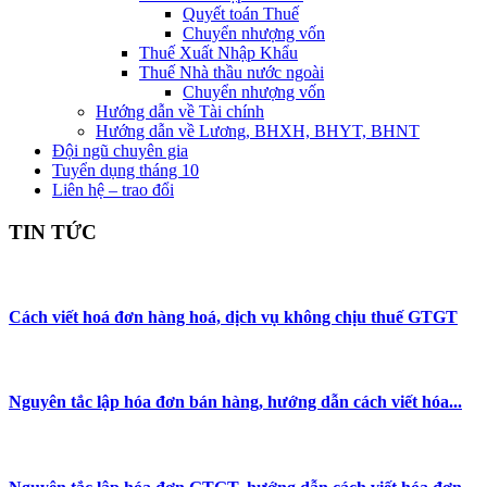
Quyết toán Thuế
Chuyển nhượng vốn
Thuế Xuất Nhập Khẩu
Thuế Nhà thầu nước ngoài
Chuyển nhượng vốn
Hướng dẫn về Tài chính
Hướng dẫn về Lương, BHXH, BHYT, BHNT
Đội ngũ chuyên gia
Tuyển dụng tháng 10
Liên hệ – trao đổi
TIN TỨC
Cách viết hoá đơn hàng hoá, dịch vụ không chịu thuế GTGT
Nguyên tắc lập hóa đơn bán hàng, hướng dẫn cách viết hóa...