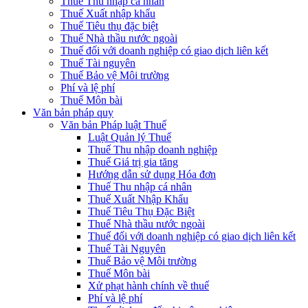
Thuế Thu nhập cá nhân
Thuế Xuất nhập khẩu
Thuế Tiêu thụ đặc biệt
Thuế Nhà thầu nước ngoài
Thuế đối với doanh nghiệp có giao dịch liên kết
Thuế Tài nguyên
Thuế Bảo vệ Môi trường
Phí và lệ phí
Thuế Môn bài
Văn bản pháp quy
Văn bản Pháp luật Thuế
Luật Quản lý Thuế
Thuế Thu nhập doanh nghiệp
Thuế Giá trị gia tăng
Hướng dẫn sử dụng Hóa đơn
Thuế Thu nhập cá nhân
Thuế Xuất Nhập Khẩu
Thuế Tiêu Thụ Đặc Biệt
Thuế Nhà thầu nước ngoài
Thuế đối với doanh nghiệp có giao dịch liên kết
Thuế Tài Nguyên
Thuế Bảo vệ Môi trường
Thuế Môn bài
Xử phạt hành chính về thuế
Phí và lệ phí