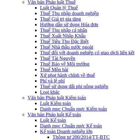
Văn bản Pháp luật Thuế
Luật Quản lý Thuế
Thuế Thu nhập doanh nghiệp
Thuế Giá trị gia tăng
Hướng dẫn sử dụng Hóa đơn
Thuế Thu nhập cá nhân
Thuế Xuất Nhập Khẩu
Thuế Tiêu Thụ Đặc Biệt
Thuế Nhà thầu nước ngoài
Thuế đối với doanh nghiệp có giao dịch liên kết
Thuế Tài Nguyên
Thuế Bảo vệ Môi trường
Thuế Môn bài
Xử phạt hành chính về thuế
Phí và lệ phí
Thuế sử dụng đất phi nông nghiệp
Loại khác
Văn bản Pháp luật Kiểm toán
Luật Kiểm toán
Danh mục Chuẩn mực Kiểm toán
Văn bản Pháp luật Kế toán
Luật Kế toán
Danh mục Chuẩn mực Kế toán
Kế toán Doanh nghiệp lớn
Thông tư 200/2014/TT-BTC