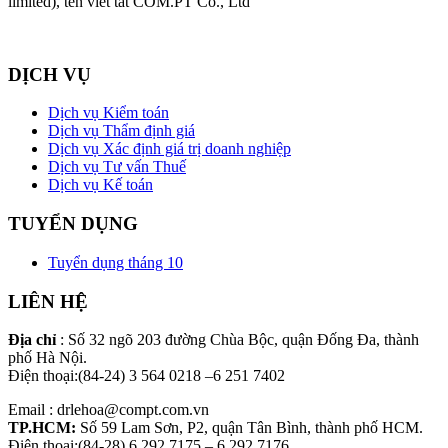
limited), tên viết tắt COM.PT Co., Ltd
DỊCH VỤ
Dịch vụ Kiểm toán
Dịch vụ Thẩm định giá
Dịch vụ Xác định giá trị doanh nghiệp
Dịch vụ Tư vấn Thuế
Dịch vụ Kế toán
TUYỂN DỤNG
Tuyển dụng tháng 10
LIÊN HỆ
Địa chỉ
: Số 32 ngõ 203 đường Chùa Bộc, quận Đống Đa, thành
phố Hà Nội.
Điện thoại:(84-24) 3 564 0218 –6 251 7402
Email : drlehoa@compt.com.vn
TP.HCM:
Số 59 Lam Sơn, P2, quận Tân Bình, thành phố HCM.
Điện thoại:(84-28) 6 292 7175 – 6 292 7176