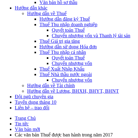
Văn bản hồ sơ thầu
Hướng dẫn khác
Hướng dẫn về Thuế
Hướng dẫn đăng ký Thuế
Thuế Thu nhập doanh nghiệp
Quyết toán Thuế
Chuyển nhượng vốn và Thanh lý tài sản
Thuế Giá trị gia tăng
Hướng dẫn sử dụng Hóa đơn
Thuế Thu nhập cá nhân
Quyết toán Thuế
Chuyển nhượng vốn
Thuế Xuất Nhập Khẩu
Thuế Nhà thầu nước ngoài
Chuyển nhượng vốn
Hướng dẫn về Tài chính
Hướng dẫn về Lương, BHXH, BHYT, BHNT
Đội ngũ chuyên gia
Tuyển dụng tháng 10
Liên hệ – trao đổi
Trang Chủ
Tin tức
Văn bản mới
Các văn bản Thuế được ban hành trong năm 2017