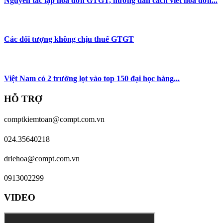
Nguyên tắc lập hóa đơn GTGT, hướng dẫn cách viết hóa đơn...
Các đối tượng không chịu thuế GTGT
Việt Nam có 2 trường lọt vào top 150 đại học hàng...
HỖ TRỢ
comptkiemtoan@compt.com.vn
024.35640218
drlehoa@compt.com.vn
0913002299
VIDEO