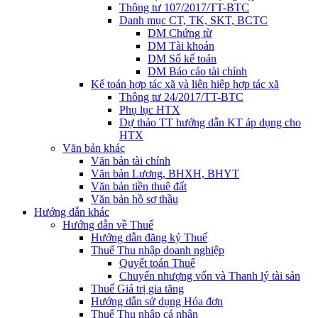
Thông tư 107/2017/TT-BTC
Danh mục CT, TK, SKT, BCTC
DM Chứng từ
DM Tài khoản
DM Sổ kế toán
DM Báo cáo tài chính
Kế toán hợp tác xã và liên hiệp hợp tác xã
Thông tư 24/2017/TT-BTC
Phụ lục HTX
Dự thảo TT hướng dẫn KT áp dụng cho
HTX
Văn bản khác
Văn bản tài chính
Văn bản Lương, BHXH, BHYT
Văn bản tiền thuê đất
Văn bản hồ sơ thầu
Hướng dẫn khác
Hướng dẫn về Thuế
Hướng dẫn đăng ký Thuế
Thuế Thu nhập doanh nghiệp
Quyết toán Thuế
Chuyển nhượng vốn và Thanh lý tài sản
Thuế Giá trị gia tăng
Hướng dẫn sử dụng Hóa đơn
Thuế Thu nhập cá nhân