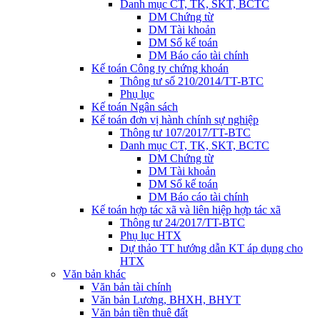
Danh mục CT, TK, SKT, BCTC
DM Chứng từ
DM Tài khoản
DM Sổ kế toán
DM Báo cáo tài chính
Kế toán Công ty chứng khoán
Thông tư số 210/2014/TT-BTC
Phụ lục
Kế toán Ngân sách
Kế toán đơn vị hành chính sự nghiệp
Thông tư 107/2017/TT-BTC
Danh mục CT, TK, SKT, BCTC
DM Chứng từ
DM Tài khoản
DM Sổ kế toán
DM Báo cáo tài chính
Kế toán hợp tác xã và liên hiệp hợp tác xã
Thông tư 24/2017/TT-BTC
Phụ lục HTX
Dự thảo TT hướng dẫn KT áp dụng cho
HTX
Văn bản khác
Văn bản tài chính
Văn bản Lương, BHXH, BHYT
Văn bản tiền thuê đất