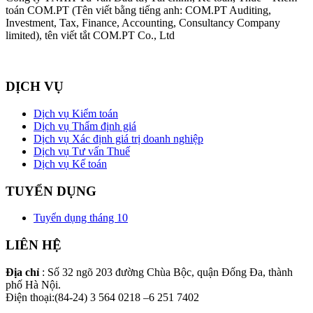
toán COM.PT (Tên viết bằng tiếng anh: COM.PT Auditing,
Investment, Tax, Finance, Accounting, Consultancy Company
limited), tên viết tắt COM.PT Co., Ltd
DỊCH VỤ
Dịch vụ Kiểm toán
Dịch vụ Thẩm định giá
Dịch vụ Xác định giá trị doanh nghiệp
Dịch vụ Tư vấn Thuế
Dịch vụ Kế toán
TUYỂN DỤNG
Tuyển dụng tháng 10
LIÊN HỆ
Địa chỉ
: Số 32 ngõ 203 đường Chùa Bộc, quận Đống Đa, thành
phố Hà Nội.
Điện thoại:(84-24) 3 564 0218 –6 251 7402