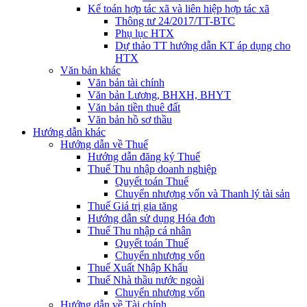
Kế toán hợp tác xã và liên hiệp hợp tác xã
Thông tư 24/2017/TT-BTC
Phụ lục HTX
Dự thảo TT hướng dẫn KT áp dụng cho
HTX
Văn bản khác
Văn bản tài chính
Văn bản Lương, BHXH, BHYT
Văn bản tiền thuê đất
Văn bản hồ sơ thầu
Hướng dẫn khác
Hướng dẫn về Thuế
Hướng dẫn đăng ký Thuế
Thuế Thu nhập doanh nghiệp
Quyết toán Thuế
Chuyển nhượng vốn và Thanh lý tài sản
Thuế Giá trị gia tăng
Hướng dẫn sử dụng Hóa đơn
Thuế Thu nhập cá nhân
Quyết toán Thuế
Chuyển nhượng vốn
Thuế Xuất Nhập Khẩu
Thuế Nhà thầu nước ngoài
Chuyển nhượng vốn
Hướng dẫn về Tài chính