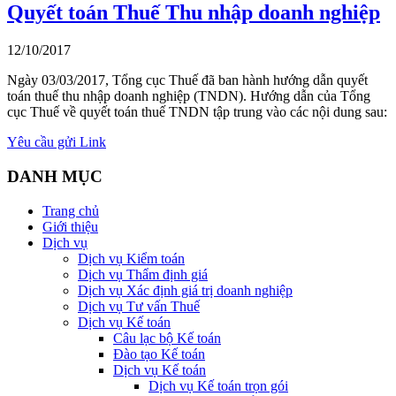
Quyết toán Thuế Thu nhập doanh nghiệp
12/10/2017
Ngày 03/03/2017, Tổng cục Thuế đã ban hành hướng dẫn quyết
toán thuế thu nhập doanh nghiệp (TNDN). Hướng dẫn của Tổng
cục Thuế về quyết toán thuế TNDN tập trung vào các nội dung sau:
Yêu cầu gửi Link
DANH MỤC
Trang chủ
Giới thiệu
Dịch vụ
Dịch vụ Kiểm toán
Dịch vụ Thẩm định giá
Dịch vụ Xác định giá trị doanh nghiệp
Dịch vụ Tư vấn Thuế
Dịch vụ Kế toán
Câu lạc bộ Kế toán
Đào tạo Kế toán
Dịch vụ Kế toán
Dịch vụ Kế toán trọn gói