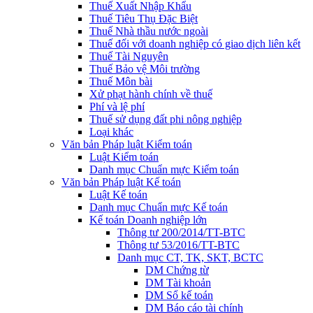
Thuế Xuất Nhập Khẩu
Thuế Tiêu Thụ Đặc Biệt
Thuế Nhà thầu nước ngoài
Thuế đối với doanh nghiệp có giao dịch liên kết
Thuế Tài Nguyên
Thuế Bảo vệ Môi trường
Thuế Môn bài
Xử phạt hành chính về thuế
Phí và lệ phí
Thuế sử dụng đất phi nông nghiệp
Loại khác
Văn bản Pháp luật Kiểm toán
Luật Kiểm toán
Danh mục Chuẩn mực Kiểm toán
Văn bản Pháp luật Kế toán
Luật Kế toán
Danh mục Chuẩn mực Kế toán
Kế toán Doanh nghiệp lớn
Thông tư 200/2014/TT-BTC
Thông tư 53/2016/TT-BTC
Danh mục CT, TK, SKT, BCTC
DM Chứng từ
DM Tài khoản
DM Sổ kế toán
DM Báo cáo tài chính