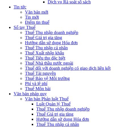
Dịch vụ Rà soát sổ sách
Tin tức
Văn bản mới
Tin mới
Điểm tin thuế
Sổ tay Thuế
Thuế Thu nhập doanh nghiệp
Thuế Giá trị gia tăng
Hướng dẫn sử dụng Hóa đơn
Thuế Thu nhập cá nhân
Thuế Xuất nhập khẩu
Thuế Tiêu thụ đặc biệt
Thuế Nhà thầu nước ngoài
Thuế đối với doanh nghiệp có giao dịch liên kết
Thuế Tài nguyên
Thuế Bảo vệ Môi trường
Phí và lệ phí
Thuế Môn bài
Văn bản pháp quy
Văn bản Pháp luật Thuế
Luật Quản lý Thuế
Thuế Thu nhập doanh nghiệp
Thuế Giá trị gia tăng
Hướng dẫn sử dụng Hóa đơn
Thuế Thu nhập cá nhân