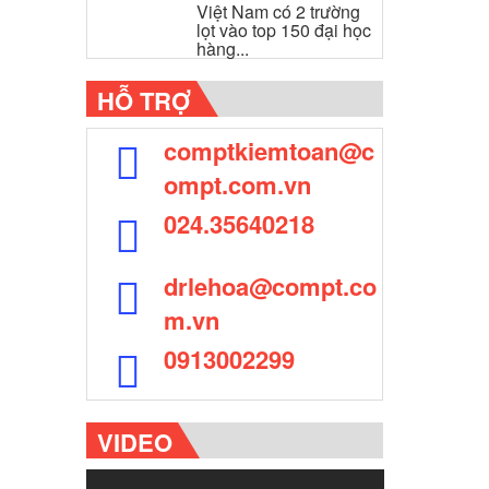
Việt Nam có 2 trường
lọt vào top 150 đại học
hàng...
HỖ TRỢ
comptkiemtoan@c
ompt.com.vn
024.35640218
drlehoa@compt.co
m.vn
0913002299
VIDEO