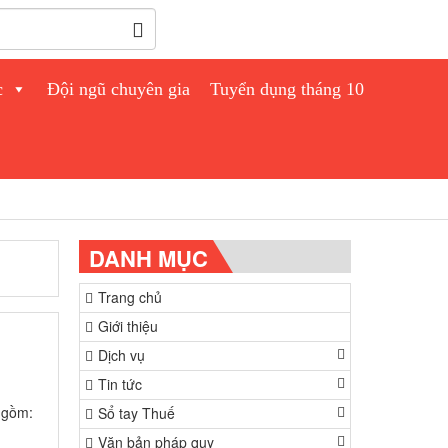
c
Đội ngũ chuyên gia
Tuyển dụng tháng 10
DANH MỤC
Trang chủ
Giới thiệu
Dịch vụ
Tin tức
 gồm:
Sổ tay Thuế
Văn bản pháp quy