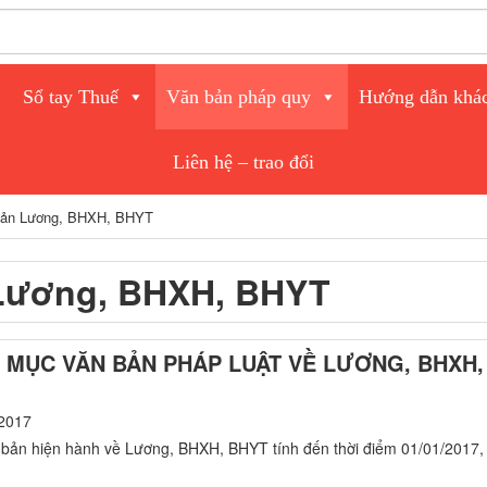
Sổ tay Thuế
Văn bản pháp quy
Hướng dẫn khá
Liên hệ – trao đổi
bản Lương, BHXH, BHYT
Lương, BHXH, BHYT
 MỤC VĂN BẢN PHÁP LUẬT VỀ LƯƠNG, BHXH,
2017
 bản hiện hành về Lương, BHXH, BHYT tính đến thời điểm 01/01/2017,