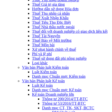
Thuế Giá trị gia tăng
Hướng dẫn sử dụng Hóa đơn
Thuế Thu nhập cá nhân
Thuế Xuất Nhập Khẩu
Thuế Tiêu Thụ Đặc Biệt
Thuế Nhà thầu nước ngoài
Thuế đối với doanh nghiệp có giao dịch liên kết
Thuế Tài Nguyên
Thuế Bảo vệ Môi trường
Thuế Môn bài
Xử phạt hành chính về thuế
Phí và lệ phí
Thuế sử dụng đất phi nông nghiệp
Loại khác
Văn bản Pháp luật Kiểm toán
Luật Kiểm toán
Danh mục Chuẩn mực Kiểm toán
Văn bản Pháp luật Kế toán
Luật Kế toán
Danh mục Chuẩn mực Kế toán
Kế toán Doanh nghiệp lớn
Thông tư 200/2014/TT-BTC
Thông tư 53/2016/TT-BTC
Danh mục CT, TK, SKT, BCTC