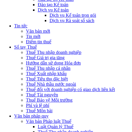
Đào tạo Kế toán
Dịch vụ Kế toán
Dịch vụ Kế toán trọn gói
Dịch vụ Rà soát sổ sách
Tin tức
Văn bản mới
Tin mới
Điểm tin thuế
Sổ tay Thuế
Thuế Thu nhập doanh nghiệp
Thuế Giá trị gia tăng
Hướng dẫn sử dụng Hóa đơn
Thuế Thu nhập cá nhân
Thuế Xuất nhập khẩu
Thuế Tiêu thụ đặc biệt
Thuế Nhà thầu nước ngoài
Thuế đối với doanh nghiệp có giao dịch liên kết
Thuế Tài nguyên
Thuế Bảo vệ Môi trường
Phí và lệ phí
Thuế Môn bài
Văn bản pháp quy
Văn bản Pháp luật Thuế
Luật Quản lý Thuế
Thuế Thu nhập doanh nghiệp