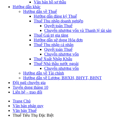
Văn bản hồ sơ thầu
Hướng dẫn khác
Hướng dẫn về Thuế
Hướng dẫn đăng ký Thuế
Thuế Thu nhập doanh nghiệp
Quyết toán Thuế
Chuyển nhượng vốn và Thanh lý tài sản
Thuế Giá trị gia tăng
Hướng dẫn sử dụng Hóa đơn
Thuế Thu nhập cá nhân
Quyết toán Thuế
Chuyển nhượng vốn
Thuế Xuất Nhập Khẩu
Thuế Nhà thầu nước ngoài
Chuyển nhượng vốn
Hướng dẫn về Tài chính
Hướng dẫn về Lương, BHXH, BHYT, BHNT
Đội ngũ chuyên gia
Tuyển dụng tháng 10
Liên hệ – trao đổi
Trang Chủ
Văn bản pháp quy
Văn bản Thuế
Thuế Tiêu Thụ Đặc Biệt