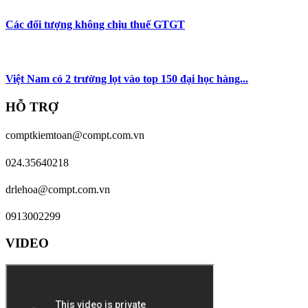
Các đối tượng không chịu thuế GTGT
Việt Nam có 2 trường lọt vào top 150 đại học hàng...
HỖ TRỢ
comptkiemtoan@compt.com.vn
024.35640218
drlehoa@compt.com.vn
0913002299
VIDEO