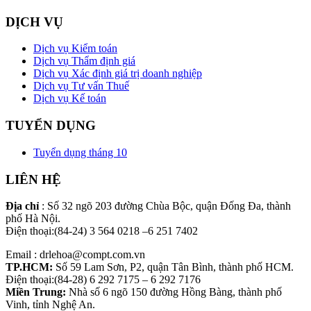
DỊCH VỤ
Dịch vụ Kiểm toán
Dịch vụ Thẩm định giá
Dịch vụ Xác định giá trị doanh nghiệp
Dịch vụ Tư vấn Thuế
Dịch vụ Kế toán
TUYỂN DỤNG
Tuyển dụng tháng 10
LIÊN HỆ
Địa chỉ
: Số 32 ngõ 203 đường Chùa Bộc, quận Đống Đa, thành
phố Hà Nội.
Điện thoại:(84-24) 3 564 0218 –6 251 7402
Email : drlehoa@compt.com.vn
TP.HCM:
Số 59 Lam Sơn, P2, quận Tân Bình, thành phố HCM.
Điện thoại:(84-28) 6 292 7175 – 6 292 7176
Miền Trung:
Nhà số 6 ngõ 150 đường Hồng Bàng, thành phố
Vinh, tỉnh Nghệ An.