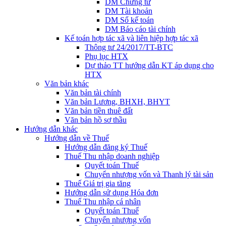
DM Chứng từ
DM Tài khoản
DM Sổ kế toán
DM Báo cáo tài chính
Kế toán hợp tác xã và liên hiệp hợp tác xã
Thông tư 24/2017/TT-BTC
Phụ lục HTX
Dự thảo TT hướng dẫn KT áp dụng cho
HTX
Văn bản khác
Văn bản tài chính
Văn bản Lương, BHXH, BHYT
Văn bản tiền thuê đất
Văn bản hồ sơ thầu
Hướng dẫn khác
Hướng dẫn về Thuế
Hướng dẫn đăng ký Thuế
Thuế Thu nhập doanh nghiệp
Quyết toán Thuế
Chuyển nhượng vốn và Thanh lý tài sản
Thuế Giá trị gia tăng
Hướng dẫn sử dụng Hóa đơn
Thuế Thu nhập cá nhân
Quyết toán Thuế
Chuyển nhượng vốn