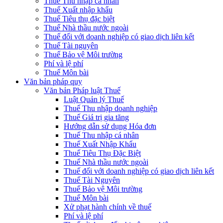
Thuế Thu nhập cá nhân
Thuế Xuất nhập khẩu
Thuế Tiêu thụ đặc biệt
Thuế Nhà thầu nước ngoài
Thuế đối với doanh nghiệp có giao dịch liên kết
Thuế Tài nguyên
Thuế Bảo vệ Môi trường
Phí và lệ phí
Thuế Môn bài
Văn bản pháp quy
Văn bản Pháp luật Thuế
Luật Quản lý Thuế
Thuế Thu nhập doanh nghiệp
Thuế Giá trị gia tăng
Hướng dẫn sử dụng Hóa đơn
Thuế Thu nhập cá nhân
Thuế Xuất Nhập Khẩu
Thuế Tiêu Thụ Đặc Biệt
Thuế Nhà thầu nước ngoài
Thuế đối với doanh nghiệp có giao dịch liên kết
Thuế Tài Nguyên
Thuế Bảo vệ Môi trường
Thuế Môn bài
Xử phạt hành chính về thuế
Phí và lệ phí