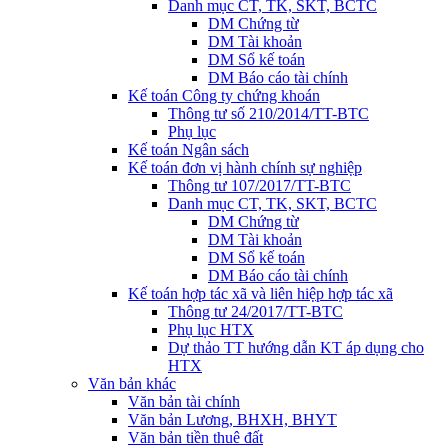
Danh mục CT, TK, SKT, BCTC
DM Chứng từ
DM Tài khoản
DM Sổ kế toán
DM Báo cáo tài chính
Kế toán Công ty chứng khoán
Thông tư số 210/2014/TT-BTC
Phụ lục
Kế toán Ngân sách
Kế toán đơn vị hành chính sự nghiệp
Thông tư 107/2017/TT-BTC
Danh mục CT, TK, SKT, BCTC
DM Chứng từ
DM Tài khoản
DM Sổ kế toán
DM Báo cáo tài chính
Kế toán hợp tác xã và liên hiệp hợp tác xã
Thông tư 24/2017/TT-BTC
Phụ lục HTX
Dự thảo TT hướng dẫn KT áp dụng cho
HTX
Văn bản khác
Văn bản tài chính
Văn bản Lương, BHXH, BHYT
Văn bản tiền thuê đất