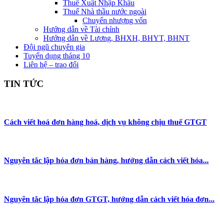
Thuế Xuất Nhập Khẩu
Thuế Nhà thầu nước ngoài
Chuyển nhượng vốn
Hướng dẫn về Tài chính
Hướng dẫn về Lương, BHXH, BHYT, BHNT
Đội ngũ chuyên gia
Tuyển dụng tháng 10
Liên hệ – trao đổi
TIN TỨC
Cách viết hoá đơn hàng hoá, dịch vụ không chịu thuế GTGT
Nguyên tắc lập hóa đơn bán hàng, hướng dẫn cách viết hóa...
Nguyên tắc lập hóa đơn GTGT, hướng dẫn cách viết hóa đơn...