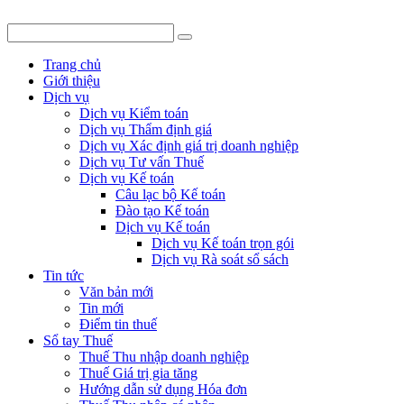
Trang chủ
Giới thiệu
Dịch vụ
Dịch vụ Kiểm toán
Dịch vụ Thẩm định giá
Dịch vụ Xác định giá trị doanh nghiệp
Dịch vụ Tư vấn Thuế
Dịch vụ Kế toán
Câu lạc bộ Kế toán
Đào tạo Kế toán
Dịch vụ Kế toán
Dịch vụ Kế toán trọn gói
Dịch vụ Rà soát sổ sách
Tin tức
Văn bản mới
Tin mới
Điểm tin thuế
Sổ tay Thuế
Thuế Thu nhập doanh nghiệp
Thuế Giá trị gia tăng
Hướng dẫn sử dụng Hóa đơn