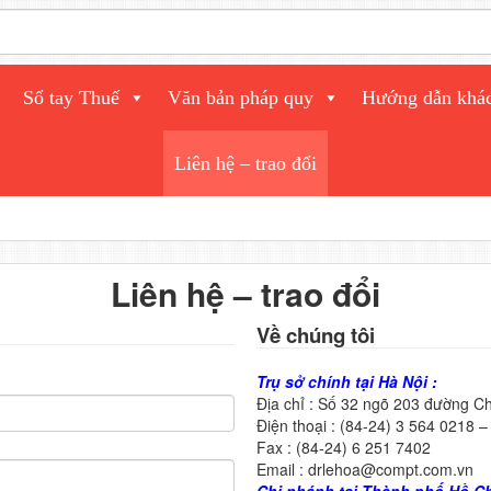
Sổ tay Thuế
Văn bản pháp quy
Hướng dẫn khá
Liên hệ – trao đổi
Liên hệ – trao đổi
Về chúng tôi
Trụ sở chính tại Hà Nội :
Địa chỉ : Số 32 ngõ 203 đường C
Điện thoại : (84-24) 3 564 0218 
Fax : (84-24) 6 251 7402
Email : drlehoa@compt.com.vn