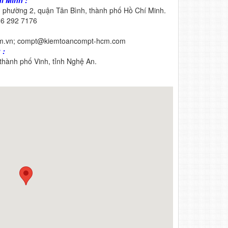
í Minh :
, phường 2, quận Tân Bình, thành phố Hồ Chí Minh.
– 6 292 7176
om.vn; compt@kiemtoancompt-hcm.com
 :
hành phố Vinh, tỉnh Nghệ An.