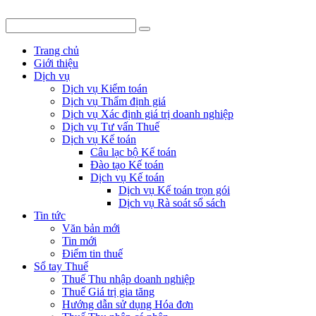
Trang chủ
Giới thiệu
Dịch vụ
Dịch vụ Kiểm toán
Dịch vụ Thẩm định giá
Dịch vụ Xác định giá trị doanh nghiệp
Dịch vụ Tư vấn Thuế
Dịch vụ Kế toán
Câu lạc bộ Kế toán
Đào tạo Kế toán
Dịch vụ Kế toán
Dịch vụ Kế toán trọn gói
Dịch vụ Rà soát sổ sách
Tin tức
Văn bản mới
Tin mới
Điểm tin thuế
Sổ tay Thuế
Thuế Thu nhập doanh nghiệp
Thuế Giá trị gia tăng
Hướng dẫn sử dụng Hóa đơn