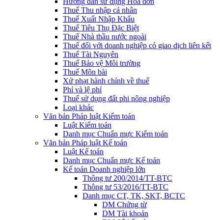
Hướng dẫn sử dụng Hóa đơn
Thuế Thu nhập cá nhân
Thuế Xuất Nhập Khẩu
Thuế Tiêu Thụ Đặc Biệt
Thuế Nhà thầu nước ngoài
Thuế đối với doanh nghiệp có giao dịch liên kết
Thuế Tài Nguyên
Thuế Bảo vệ Môi trường
Thuế Môn bài
Xử phạt hành chính về thuế
Phí và lệ phí
Thuế sử dụng đất phi nông nghiệp
Loại khác
Văn bản Pháp luật Kiểm toán
Luật Kiểm toán
Danh mục Chuẩn mực Kiểm toán
Văn bản Pháp luật Kế toán
Luật Kế toán
Danh mục Chuẩn mực Kế toán
Kế toán Doanh nghiệp lớn
Thông tư 200/2014/TT-BTC
Thông tư 53/2016/TT-BTC
Danh mục CT, TK, SKT, BCTC
DM Chứng từ
DM Tài khoản