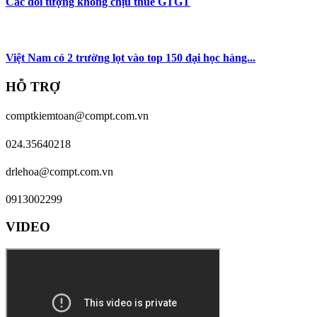
Các đối tượng không chịu thuế GTGT
Việt Nam có 2 trường lọt vào top 150 đại học hàng...
HỖ TRỢ
comptkiemtoan@compt.com.vn
024.35640218
drlehoa@compt.com.vn
0913002299
VIDEO