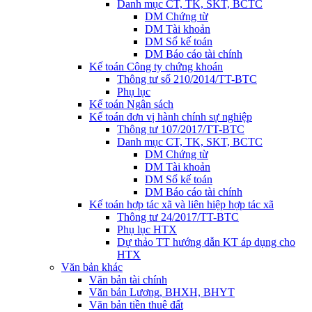
Danh mục CT, TK, SKT, BCTC
DM Chứng từ
DM Tài khoản
DM Sổ kế toán
DM Báo cáo tài chính
Kế toán Công ty chứng khoán
Thông tư số 210/2014/TT-BTC
Phụ lục
Kế toán Ngân sách
Kế toán đơn vị hành chính sự nghiệp
Thông tư 107/2017/TT-BTC
Danh mục CT, TK, SKT, BCTC
DM Chứng từ
DM Tài khoản
DM Sổ kế toán
DM Báo cáo tài chính
Kế toán hợp tác xã và liên hiệp hợp tác xã
Thông tư 24/2017/TT-BTC
Phụ lục HTX
Dự thảo TT hướng dẫn KT áp dụng cho
HTX
Văn bản khác
Văn bản tài chính
Văn bản Lương, BHXH, BHYT
Văn bản tiền thuê đất