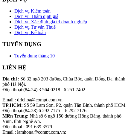
Dịch vụ Kiểm toán
Dịch vụ Thẩm định giá
Dịch vụ Xác định giá trị doanh nghiệp
Dịch vụ Tư vấn Thuế
Dịch vụ Kế toán
TUYỂN DỤNG
Tuyển dụng tháng 10
LIÊN HỆ
Địa chỉ
: Số 32 ngõ 203 đường Chùa Bộc, quận Đống Đa, thành
phố Hà Nội.
Điện thoại:(84-24) 3 564 0218 –6 251 7402
Email : drlehoa@compt.com.vn
TP.HCM:
Số 59 Lam Sơn, P2, quận Tân Bình, thành phố HCM.
Điện thoại:(84-28) 6 292 7175 – 6 292 7176
Miền Trung:
Nhà số 6 ngõ 150 đường Hồng Bàng, thành phố
Vinh, tỉnh Nghệ An.
Điện thoại : 091 639 3579
Email : lamhong@compt.com.vn;