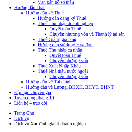
Văn bản hồ sơ thầu
Hướng dẫn khác
Hướng dẫn về Thuế
Hướng dẫn đăng ký Thuế
Thuế Thu nhập doanh nghiệp
Quyết toán Thuế
Chuyển nhượng vốn và Thanh lý tài sản
Thuế Giá trị gia tăng
Hướng dẫn sử dụng Hóa đơn
Thuế Thu nhập cá nhân
Quyết toán Thuế
Chuyển nhượng vốn
Thuế Xuất Nhập Khẩu
Thuế Nhà thầu nước ngoài
Chuyển nhượng vốn
Hướng dẫn về Tài chính
Hướng dẫn về Lương, BHXH, BHYT, BHNT
Đội ngũ chuyên gia
Tuyển dụng tháng 10
Liên hệ – trao đổi
Trang Chủ
Dịch vụ
Dịch vụ Xác định giá trị doanh nghiệp