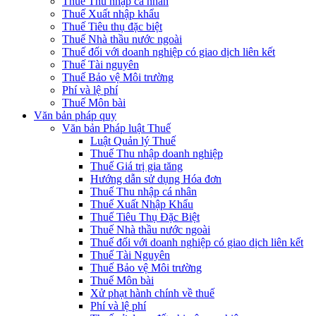
Thuế Thu nhập cá nhân
Thuế Xuất nhập khẩu
Thuế Tiêu thụ đặc biệt
Thuế Nhà thầu nước ngoài
Thuế đối với doanh nghiệp có giao dịch liên kết
Thuế Tài nguyên
Thuế Bảo vệ Môi trường
Phí và lệ phí
Thuế Môn bài
Văn bản pháp quy
Văn bản Pháp luật Thuế
Luật Quản lý Thuế
Thuế Thu nhập doanh nghiệp
Thuế Giá trị gia tăng
Hướng dẫn sử dụng Hóa đơn
Thuế Thu nhập cá nhân
Thuế Xuất Nhập Khẩu
Thuế Tiêu Thụ Đặc Biệt
Thuế Nhà thầu nước ngoài
Thuế đối với doanh nghiệp có giao dịch liên kết
Thuế Tài Nguyên
Thuế Bảo vệ Môi trường
Thuế Môn bài
Xử phạt hành chính về thuế
Phí và lệ phí