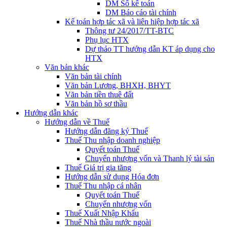
DM Sổ kế toán
DM Báo cáo tài chính
Kế toán hợp tác xã và liên hiệp hợp tác xã
Thông tư 24/2017/TT-BTC
Phụ lục HTX
Dự thảo TT hướng dẫn KT áp dụng cho
HTX
Văn bản khác
Văn bản tài chính
Văn bản Lương, BHXH, BHYT
Văn bản tiền thuê đất
Văn bản hồ sơ thầu
Hướng dẫn khác
Hướng dẫn về Thuế
Hướng dẫn đăng ký Thuế
Thuế Thu nhập doanh nghiệp
Quyết toán Thuế
Chuyển nhượng vốn và Thanh lý tài sản
Thuế Giá trị gia tăng
Hướng dẫn sử dụng Hóa đơn
Thuế Thu nhập cá nhân
Quyết toán Thuế
Chuyển nhượng vốn
Thuế Xuất Nhập Khẩu
Thuế Nhà thầu nước ngoài