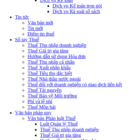
Dịch vụ Kế toán
Dịch vụ Kế toán trọn gói
Dịch vụ Rà soát sổ sách
Tin tức
Văn bản mới
Tin mới
Điểm tin thuế
Sổ tay Thuế
Thuế Thu nhập doanh nghiệp
Thuế Giá trị gia tăng
Hướng dẫn sử dụng Hóa đơn
Thuế Thu nhập cá nhân
Thuế Xuất nhập khẩu
Thuế Tiêu thụ đặc biệt
Thuế Nhà thầu nước ngoài
Thuế đối với doanh nghiệp có giao dịch liên kết
Thuế Tài nguyên
Thuế Bảo vệ Môi trường
Phí và lệ phí
Thuế Môn bài
Văn bản pháp quy
Văn bản Pháp luật Thuế
Luật Quản lý Thuế
Thuế Thu nhập doanh nghiệp
Thuế Giá trị gia tăng