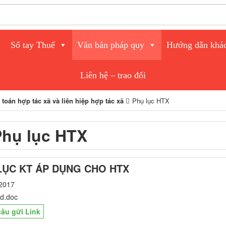
Sổ tay Thuế
Văn bản pháp quy
Hướng dẫn khá
Liên hệ – trao đổi
 toán hợp tác xã và liên hiệp hợp tác xã
Phụ lục HTX
Phụ lục HTX
LỤC KT ÁP DỤNG CHO HTX
2017
d.doc
ầu gửi Link