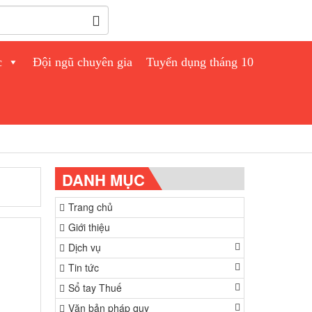
c
Đội ngũ chuyên gia
Tuyển dụng tháng 10
DANH MỤC
Trang chủ
Giới thiệu
Dịch vụ
Tin tức
Sổ tay Thuế
Văn bản pháp quy