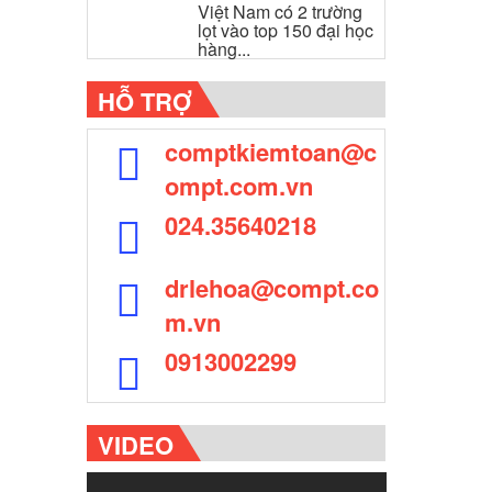
Việt Nam có 2 trường
lọt vào top 150 đại học
hàng...
HỖ TRỢ
comptkiemtoan@c
ompt.com.vn
024.35640218
drlehoa@compt.co
m.vn
0913002299
VIDEO