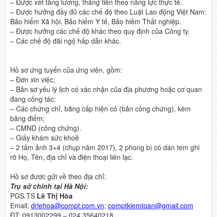
– Được xét tăng lương, thăng tiến theo năng lực thực tế.
– Được hưởng đầy đủ các chế độ theo Luật Lao động Việt Nam:
Bảo hiểm Xã hội, Bảo hiểm Y tế, Bảo hiềm Thất nghiệp.
– Được hưởng các chế độ khác theo quy định của Công ty.
– Các chế độ đãi ngộ hấp dẫn khác.
Hồ sơ ứng tuyển của ứng viên, gồm:
– Đơn xin việc;
– Bản sơ yếu lý lịch có xác nhận của địa phương hoặc cơ quan
đang công tác;
– Các chứng chỉ, bằng cấp hiện có (bản công chứng), kèm
bảng điểm;
– CMND (công chứng).
– Giấy khám sức khoẻ
– 2 tấm ảnh 3×4 (chụp năm 2017), 2 phong bì có dán tem ghi
rõ Họ, Tên, địa chỉ và điện thoại liên lạc.
Hồ sơ được gửi về theo địa chỉ:
Trụ sở chính tại Hà Nội:
PGS.TS
Lê Thị Hòa
Email:
drlehoa@compt.com.vn
;
comptkiemtoan@gmail.com
ĐT: 0913002299 – 024.35640218