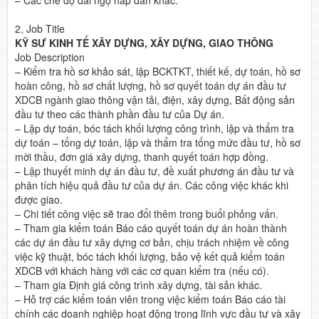
– Các chế độ đãi ngộ hấp dẫn khác.
2, Job Title
KỸ SƯ KINH TẾ XÂY DỰNG, XÂY DỰNG, GIAO THÔNG
Job Description
– Kiểm tra hồ sơ khảo sát, lập BCKTKT, thiết kế, dự toán, hồ sơ
hoàn công, hồ sơ chất lượng, hồ sơ quyết toán dự án đầu tư
XDCB ngành giao thông vận tải, điện, xây dựng, Bất động sản
đầu tư theo các thành phần đầu tư của Dự án.
– Lập dự toán, bóc tách khối lượng công trình, lập và thẩm tra
dự toán – tổng dự toán, lập và thẩm tra tổng mức đầu tư, hồ sơ
mời thầu, đơn giá xây dựng, thanh quyết toán hợp đồng.
– Lập thuyết minh dự án đầu tư, đề xuất phương án đầu tư và
phân tích hiệu quả đầu tư của dự án. Các công việc khác khi
được giao.
– Chi tiết công việc sẽ trao đổi thêm trong buổi phỏng vấn.
– Tham gia kiểm toán Báo cáo quyết toán dự án hoàn thành
các dự án đầu tư xây dựng cơ bản, chịu trách nhiệm về công
việc kỹ thuật, bóc tách khối lượng, bảo vệ kết quả kiểm toán
XDCB với khách hàng với các cơ quan kiểm tra (nếu có).
– Tham gia Định giá công trình xây dựng, tài sản khác.
– Hỗ trợ các kiểm toán viên trong việc kiểm toán Báo cáo tài
chính các doanh nghiệp hoạt động trong lĩnh vực đầu tư và xây