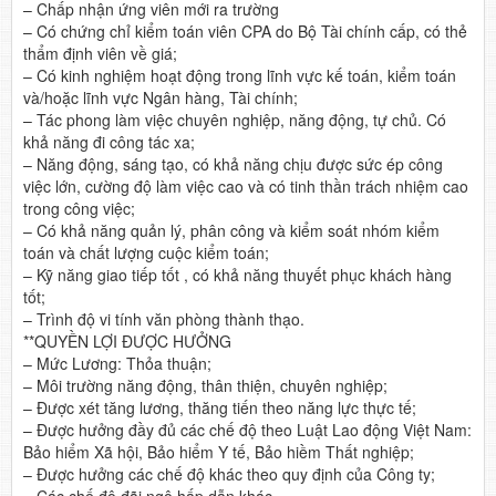
– Chấp nhận ứng viên mới ra trường
– Có chứng chỉ kiểm toán viên CPA do Bộ Tài chính cấp, có thẻ
thẩm định viên về giá;
– Có kinh nghiệm hoạt động trong lĩnh vực kế toán, kiểm toán
và/hoặc lĩnh vực Ngân hàng, Tài chính;
– Tác phong làm việc chuyên nghiệp, năng động, tự chủ. Có
khả năng đi công tác xa;
– Năng động, sáng tạo, có khả năng chịu được sức ép công
việc lớn, cường độ làm việc cao và có tinh thần trách nhiệm cao
trong công việc;
– Có khả năng quản lý, phân công và kiểm soát nhóm kiểm
toán và chất lượng cuộc kiểm toán;
– Kỹ năng giao tiếp tốt , có khả năng thuyết phục khách hàng
tốt;
– Trình độ vi tính văn phòng thành thạo.
**QUYỀN LỢI ĐƯỢC HƯỞNG
– Mức Lương: Thỏa thuận;
– Môi trường năng động, thân thiện, chuyên nghiệp;
– Được xét tăng lương, thăng tiến theo năng lực thực tế;
– Được hưởng đầy đủ các chế độ theo Luật Lao động Việt Nam:
Bảo hiểm Xã hội, Bảo hiểm Y tế, Bảo hiềm Thất nghiệp;
– Được hưởng các chế độ khác theo quy định của Công ty;