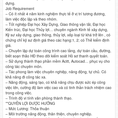
dựng.
Job Requirement
– Có ít nhất 4 năm kinh nghiệm thực tế ở vị trí tương đương,
làm việc độc lập và theo nhóm.
– Tốt nghiệp Đại học Xây Dựng, Giao thông vận tải, Đại học
Kiến trúc, Đại học Thủy lợi… chuyên ngành Kinh tế xây dựng,
Kỹ sư xây dựng, giao thông, thủy lợi, xếp loại từ khá trở lên , có
chứng chỉ kỹ sư định giá theo các hạng:1, 2; có Thẻ kiểm định
giá.
– Chuyên lập dự toán công trình cao tầng, dự toán cầu, đường,
biết soạn thảo HĐ theo dõi kiểm soát Hồ sơ thanh quyết toán.
– Sử dụng thành thạo phần mềm Acitt, Autocad… phục vụ cho
công tác chuyên môn.
– Tác phong làm việc chuyên nghiệp, năng động, tự chủ. Có
khả năng đi công tác xa.
– Năng động, sáng tạo, có khả năng chịu được sức ép công
việc lớn, cường độ làm việc cao và có tinh thần trách nhiệm cao
trong công việc.
– Trình độ vi tính văn phòng thành thạo.
**QUYỀN LỢI ĐƯỢC HƯỞNG
– Mức Lương: Thỏa thuận
– Môi trường năng động, thân thiện, chuyên nghiệp.