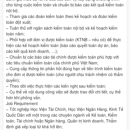
cho từng cuộc kiểm toán và chuẩn bị báo cáo kết quả kiểm toán
nội bộ;
– Tham gia các đoàn kiểm toán theo kế hoạch và đoàn kiểm
toán đột xuất;
– Tuân thủ với ngân sách kiểm toán nội bộ và kế hoạch kiểm
toán năm;
– Phối hợp với đơn vị được kiểm toán (KTNB – nếu có) để thực
hiện các kế hoạch kiểm toán (báo cáo quyết toán dự án, báo
cáo kết quả kinh doanh, …);
– Chuẩn bị các báo cáo tài chính được kiểm toán phù hợp với
các tiêu chuẩn kiểm toán của chính phủ Việt Nam;
– Cung cấp thông tin phản hồi đúng hạn về tiến trình kiểm toán
cho đơn vị được kiểm toán (cho người chịu trách nhiệm có thẩm
quyền);
– Theo dõi việc thực hiện các kiến nghị sau kiểm toán;
– Cụ thể về nội dung công việc sẽ được trao đổi chi tiết, cụ thể
hơn khi phỏng vấn.
Job Requirement
– Tốt nghiệp Học Viện Tài Chính, Học Viện Ngân Hàng, Kinh Tế
Quốc Dân với một trong các chuyên ngành về Kế toán, Kiểm
toán, Tài chính hoặc Ngân hàng, Quản trị kinh doanh, Thẩm
định giá xếp loại từ khá trở lên;