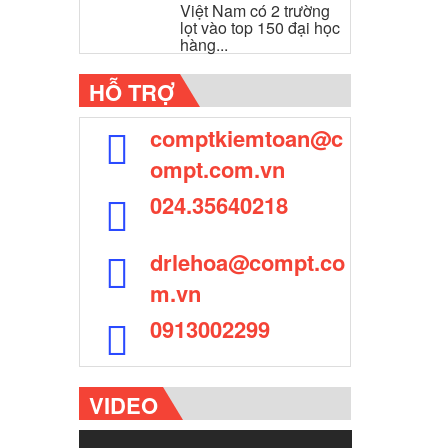
Việt Nam có 2 trường
lọt vào top 150 đại học
hàng...
HỖ TRỢ
comptkiemtoan@c
ompt.com.vn
024.35640218
drlehoa@compt.co
m.vn
0913002299
VIDEO