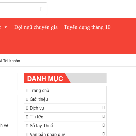
c
Đội ngũ chuyên gia
Tuyển dụng tháng 10
 Tài khoản
DANH MỤC
Trang chủ
Giới thiệu
Dịch vụ
Tin tức
nh về
Sổ tay Thuế
Văn bản pháp quy