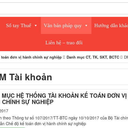
Sổ tay Thuế
Văn bản pháp quy
Hướng dẫn khá
Liên hệ – trao đổi
 toán đơn vị hành chính sự nghiệp
Danh mục CT, TK, SKT, BCTC
DM
M Tài khoản
 MỤC HỆ THỐNG TÀI KHOẢN KẾ TOÁN ĐƠN VỊ
 CHÍNH SỰ NGHIỆP
2017
h theo Thông tư số 107/2017/TT-BTC ngày 10/10/2017 của Bộ Tài chí
n Chế độ kế toán đơn vị hành chính sự nghiệp