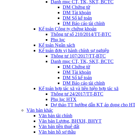
Danh mục CT, TK, SKT, BCTC
DM Chứng từ
DM Tài khoản
DM Sổ kế toán
DM Báo cáo tài chính
Kế toán Công ty chứng khoán
Thông tư số 210/2014/TT-BTC
Phụ lục
Kế toán Ngân sách
Kế toán đơn vị hành chính sự nghiệp
Thông tư 107/2017/TT-BTC
Danh mục CT, TK, SKT, BCTC
DM Chứng từ
DM Tài khoản
DM Sổ kế toán
DM Báo cáo tài chính
Kế toán hợp tác xã và liên hiệp hợp tác xã
Thông tư 24/2017/TT-BTC
Phụ lục HTX
Dự thảo TT hướng dẫn KT áp dụng cho H
Văn bản khác
Văn bản tài chính
Văn bản Lương, BHXH, BHYT
Văn bản tiền thuê đất
Văn bản hồ sơ thầu