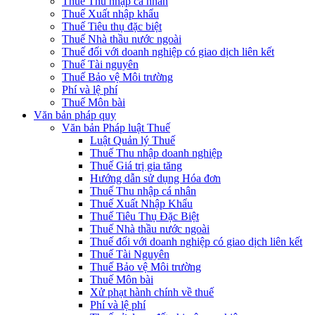
Thuế Thu nhập cá nhân
Thuế Xuất nhập khẩu
Thuế Tiêu thụ đặc biệt
Thuế Nhà thầu nước ngoài
Thuế đối với doanh nghiệp có giao dịch liên kết
Thuế Tài nguyên
Thuế Bảo vệ Môi trường
Phí và lệ phí
Thuế Môn bài
Văn bản pháp quy
Văn bản Pháp luật Thuế
Luật Quản lý Thuế
Thuế Thu nhập doanh nghiệp
Thuế Giá trị gia tăng
Hướng dẫn sử dụng Hóa đơn
Thuế Thu nhập cá nhân
Thuế Xuất Nhập Khẩu
Thuế Tiêu Thụ Đặc Biệt
Thuế Nhà thầu nước ngoài
Thuế đối với doanh nghiệp có giao dịch liên kết
Thuế Tài Nguyên
Thuế Bảo vệ Môi trường
Thuế Môn bài
Xử phạt hành chính về thuế
Phí và lệ phí