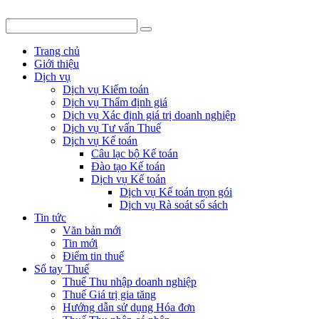
Trang chủ
Giới thiệu
Dịch vụ
Dịch vụ Kiểm toán
Dịch vụ Thẩm định giá
Dịch vụ Xác định giá trị doanh nghiệp
Dịch vụ Tư vấn Thuế
Dịch vụ Kế toán
Câu lạc bộ Kế toán
Đào tạo Kế toán
Dịch vụ Kế toán
Dịch vụ Kế toán trọn gói
Dịch vụ Rà soát sổ sách
Tin tức
Văn bản mới
Tin mới
Điểm tin thuế
Sổ tay Thuế
Thuế Thu nhập doanh nghiệp
Thuế Giá trị gia tăng
Hướng dẫn sử dụng Hóa đơn