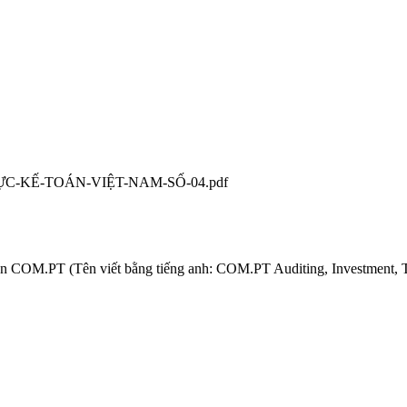
ẨN-MỰC-KẾ-TOÁN-VIỆT-NAM-SỐ-04.pdf
 COM.PT (Tên viết bằng tiếng anh: COM.PT Auditing, Investment, Tax