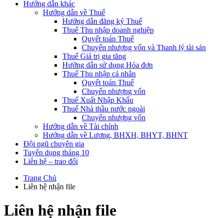
Hướng dẫn khác
Hướng dẫn về Thuế
Hướng dẫn đăng ký Thuế
Thuế Thu nhập doanh nghiệp
Quyết toán Thuế
Chuyển nhượng vốn và Thanh lý tài sản
Thuế Giá trị gia tăng
Hướng dẫn sử dụng Hóa đơn
Thuế Thu nhập cá nhân
Quyết toán Thuế
Chuyển nhượng vốn
Thuế Xuất Nhập Khẩu
Thuế Nhà thầu nước ngoài
Chuyển nhượng vốn
Hướng dẫn về Tài chính
Hướng dẫn về Lương, BHXH, BHYT, BHNT
Đội ngũ chuyên gia
Tuyển dụng tháng 10
Liên hệ – trao đổi
Trang Chủ
Liên hệ nhận file
Liên hệ nhận file