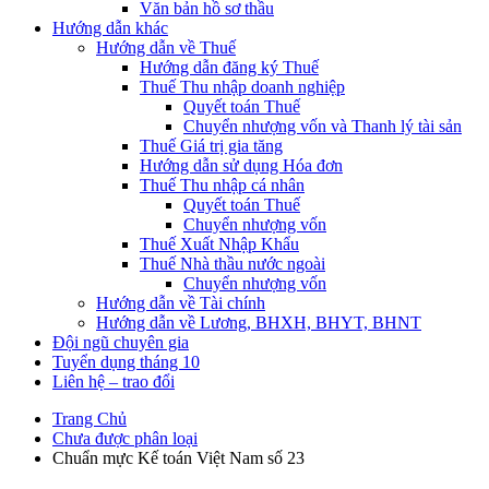
Văn bản hồ sơ thầu
Hướng dẫn khác
Hướng dẫn về Thuế
Hướng dẫn đăng ký Thuế
Thuế Thu nhập doanh nghiệp
Quyết toán Thuế
Chuyển nhượng vốn và Thanh lý tài sản
Thuế Giá trị gia tăng
Hướng dẫn sử dụng Hóa đơn
Thuế Thu nhập cá nhân
Quyết toán Thuế
Chuyển nhượng vốn
Thuế Xuất Nhập Khẩu
Thuế Nhà thầu nước ngoài
Chuyển nhượng vốn
Hướng dẫn về Tài chính
Hướng dẫn về Lương, BHXH, BHYT, BHNT
Đội ngũ chuyên gia
Tuyển dụng tháng 10
Liên hệ – trao đổi
Trang Chủ
Chưa được phân loại
Chuẩn mực Kế toán Việt Nam số 23