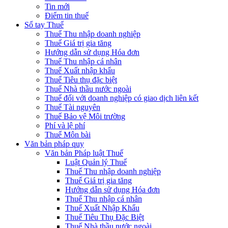
Tin mới
Điểm tin thuế
Sổ tay Thuế
Thuế Thu nhập doanh nghiệp
Thuế Giá trị gia tăng
Hướng dẫn sử dụng Hóa đơn
Thuế Thu nhập cá nhân
Thuế Xuất nhập khẩu
Thuế Tiêu thụ đặc biệt
Thuế Nhà thầu nước ngoài
Thuế đối với doanh nghiệp có giao dịch liên kết
Thuế Tài nguyên
Thuế Bảo vệ Môi trường
Phí và lệ phí
Thuế Môn bài
Văn bản pháp quy
Văn bản Pháp luật Thuế
Luật Quản lý Thuế
Thuế Thu nhập doanh nghiệp
Thuế Giá trị gia tăng
Hướng dẫn sử dụng Hóa đơn
Thuế Thu nhập cá nhân
Thuế Xuất Nhập Khẩu
Thuế Tiêu Thụ Đặc Biệt
Thuế Nhà thầu nước ngoài