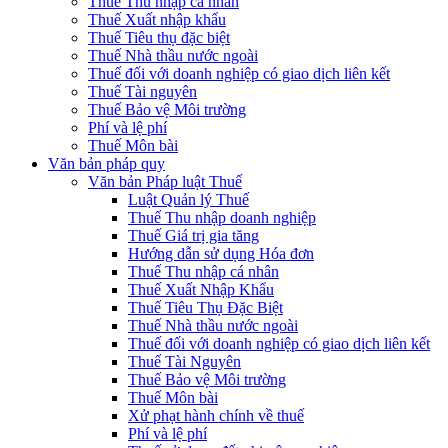
Thuế Thu nhập cá nhân
Thuế Xuất nhập khẩu
Thuế Tiêu thụ đặc biệt
Thuế Nhà thầu nước ngoài
Thuế đối với doanh nghiệp có giao dịch liên kết
Thuế Tài nguyên
Thuế Bảo vệ Môi trường
Phí và lệ phí
Thuế Môn bài
Văn bản pháp quy
Văn bản Pháp luật Thuế
Luật Quản lý Thuế
Thuế Thu nhập doanh nghiệp
Thuế Giá trị gia tăng
Hướng dẫn sử dụng Hóa đơn
Thuế Thu nhập cá nhân
Thuế Xuất Nhập Khẩu
Thuế Tiêu Thụ Đặc Biệt
Thuế Nhà thầu nước ngoài
Thuế đối với doanh nghiệp có giao dịch liên kết
Thuế Tài Nguyên
Thuế Bảo vệ Môi trường
Thuế Môn bài
Xử phạt hành chính về thuế
Phí và lệ phí