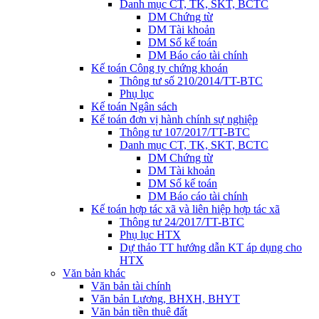
Danh mục CT, TK, SKT, BCTC
DM Chứng từ
DM Tài khoản
DM Sổ kế toán
DM Báo cáo tài chính
Kế toán Công ty chứng khoán
Thông tư số 210/2014/TT-BTC
Phụ lục
Kế toán Ngân sách
Kế toán đơn vị hành chính sự nghiệp
Thông tư 107/2017/TT-BTC
Danh mục CT, TK, SKT, BCTC
DM Chứng từ
DM Tài khoản
DM Sổ kế toán
DM Báo cáo tài chính
Kế toán hợp tác xã và liên hiệp hợp tác xã
Thông tư 24/2017/TT-BTC
Phụ lục HTX
Dự thảo TT hướng dẫn KT áp dụng cho
HTX
Văn bản khác
Văn bản tài chính
Văn bản Lương, BHXH, BHYT
Văn bản tiền thuê đất