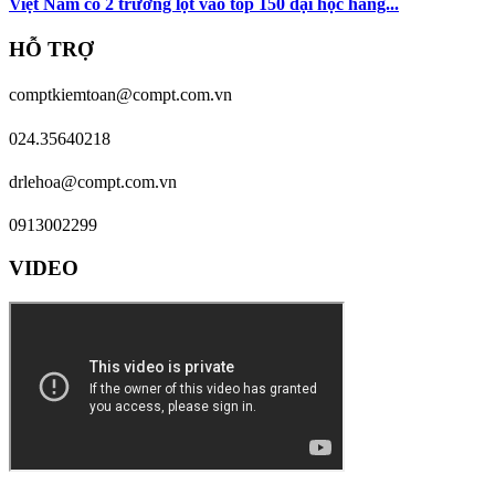
Việt Nam có 2 trường lọt vào top 150 đại học hàng...
HỖ TRỢ
comptkiemtoan@compt.com.vn
024.35640218
drlehoa@compt.com.vn
0913002299
VIDEO