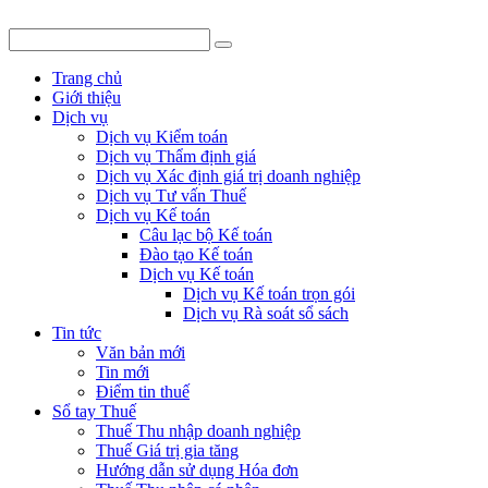
Trang chủ
Giới thiệu
Dịch vụ
Dịch vụ Kiểm toán
Dịch vụ Thẩm định giá
Dịch vụ Xác định giá trị doanh nghiệp
Dịch vụ Tư vấn Thuế
Dịch vụ Kế toán
Câu lạc bộ Kế toán
Đào tạo Kế toán
Dịch vụ Kế toán
Dịch vụ Kế toán trọn gói
Dịch vụ Rà soát sổ sách
Tin tức
Văn bản mới
Tin mới
Điểm tin thuế
Sổ tay Thuế
Thuế Thu nhập doanh nghiệp
Thuế Giá trị gia tăng
Hướng dẫn sử dụng Hóa đơn