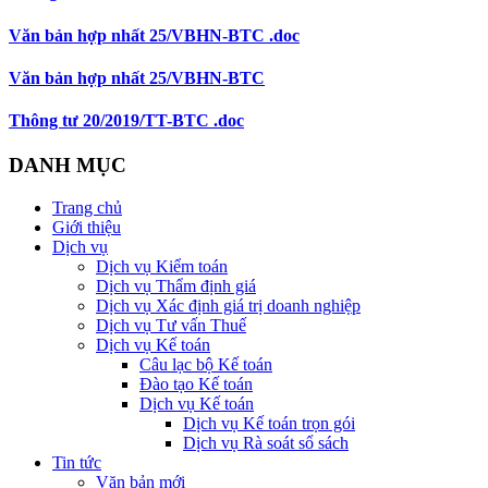
Văn bản hợp nhất 25/VBHN-BTC .doc
Văn bản hợp nhất 25/VBHN-BTC
Thông tư 20/2019/TT-BTC .doc
DANH MỤC
Trang chủ
Giới thiệu
Dịch vụ
Dịch vụ Kiểm toán
Dịch vụ Thẩm định giá
Dịch vụ Xác định giá trị doanh nghiệp
Dịch vụ Tư vấn Thuế
Dịch vụ Kế toán
Câu lạc bộ Kế toán
Đào tạo Kế toán
Dịch vụ Kế toán
Dịch vụ Kế toán trọn gói
Dịch vụ Rà soát sổ sách
Tin tức
Văn bản mới