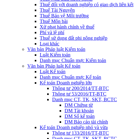
Thuế đối với doanh nghiệp có giao dịch liên kết
Thuế Tài Nguyên
Thuế Bảo vệ Môi trường
Thuế Môn bài
Xử phạt hành chính về thuế
Phí và lệ phí
Thuế sử dụng đất phi nông nghiệp
Loại khác
Văn bản Pháp luật Kiểm toán
Luật Kiểm toán
Danh mục Chuẩn mực Kiểm toán
Văn bản Pháp luật Kế toán
Luật Kế toán
Danh mục Chuẩn mực Kế toán
Kế toán Doanh nghiệp lớn
Thông tư 200/2014/TT-BTC
Thông tư 53/2016/TT-BTC
Danh mục CT, TK, SKT, BCTC
DM Chứng từ
DM Tài khoản
DM Sổ kế toán
DM Báo cáo tài chính
Kế toán Doanh nghiệp nhỏ và vừa
Thông tư 133/2016/TT-BTC
Danh mục CT, TK, SKT, BCTC