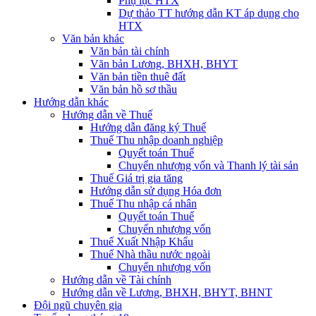
Phụ lục HTX
Dự thảo TT hướng dẫn KT áp dụng cho
HTX
Văn bản khác
Văn bản tài chính
Văn bản Lương, BHXH, BHYT
Văn bản tiền thuê đất
Văn bản hồ sơ thầu
Hướng dẫn khác
Hướng dẫn về Thuế
Hướng dẫn đăng ký Thuế
Thuế Thu nhập doanh nghiệp
Quyết toán Thuế
Chuyển nhượng vốn và Thanh lý tài sản
Thuế Giá trị gia tăng
Hướng dẫn sử dụng Hóa đơn
Thuế Thu nhập cá nhân
Quyết toán Thuế
Chuyển nhượng vốn
Thuế Xuất Nhập Khẩu
Thuế Nhà thầu nước ngoài
Chuyển nhượng vốn
Hướng dẫn về Tài chính
Hướng dẫn về Lương, BHXH, BHYT, BHNT
Đội ngũ chuyên gia