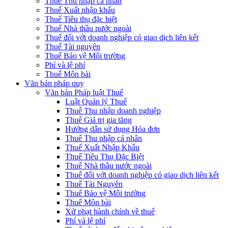
Thuế Thu nhập cá nhân
Thuế Xuất nhập khẩu
Thuế Tiêu thụ đặc biệt
Thuế Nhà thầu nước ngoài
Thuế đối với doanh nghiệp có giao dịch liên kết
Thuế Tài nguyên
Thuế Bảo vệ Môi trường
Phí và lệ phí
Thuế Môn bài
Văn bản pháp quy
Văn bản Pháp luật Thuế
Luật Quản lý Thuế
Thuế Thu nhập doanh nghiệp
Thuế Giá trị gia tăng
Hướng dẫn sử dụng Hóa đơn
Thuế Thu nhập cá nhân
Thuế Xuất Nhập Khẩu
Thuế Tiêu Thụ Đặc Biệt
Thuế Nhà thầu nước ngoài
Thuế đối với doanh nghiệp có giao dịch liên kết
Thuế Tài Nguyên
Thuế Bảo vệ Môi trường
Thuế Môn bài
Xử phạt hành chính về thuế
Phí và lệ phí