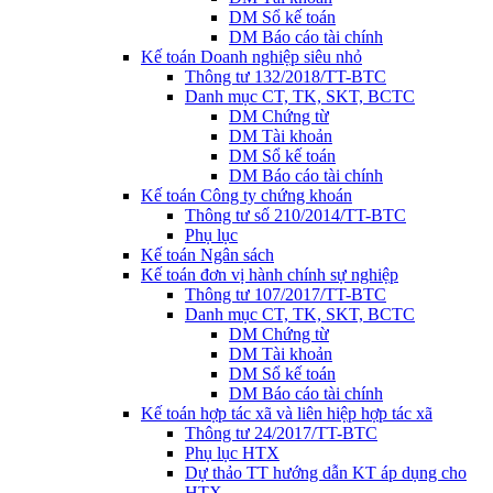
DM Sổ kế toán
DM Báo cáo tài chính
Kế toán Doanh nghiệp siêu nhỏ
Thông tư 132/2018/TT-BTC
Danh mục CT, TK, SKT, BCTC
DM Chứng từ
DM Tài khoản
DM Sổ kế toán
DM Báo cáo tài chính
Kế toán Công ty chứng khoán
Thông tư số 210/2014/TT-BTC
Phụ lục
Kế toán Ngân sách
Kế toán đơn vị hành chính sự nghiệp
Thông tư 107/2017/TT-BTC
Danh mục CT, TK, SKT, BCTC
DM Chứng từ
DM Tài khoản
DM Sổ kế toán
DM Báo cáo tài chính
Kế toán hợp tác xã và liên hiệp hợp tác xã
Thông tư 24/2017/TT-BTC
Phụ lục HTX
Dự thảo TT hướng dẫn KT áp dụng cho
HTX