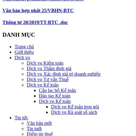
Văn bản hợp nhất 25/VBHN-BTC
Thông tư 20/2019/TT-BTC .doc
DANH MỤC
Trang chủ
Giới thiệu
Dịch vụ
Dịch vụ Kiểm toán
Dịch vụ Thẩm định giá
Dịch vụ Xác định giá trị doanh nghiệp
Dịch vụ Tư vấn Thuế
Dịch vụ Kế toán
Câu lạc bộ Kế toán
Đào tạo Kế toán
Dịch vụ Kế toán
Dịch vụ Kế toán trọn gói
Dịch vụ Rà soát sổ sách
Tin tức
Văn bản mới
Tin mới
Điểm tin thuế