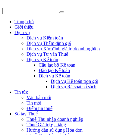
Trang chủ
Giới thiệu
Dịch vụ
Dịch vụ Kiểm toán
Dịch vụ Thẩm định giá
Dịch vụ Xác định giá trị doanh nghiệp
Dịch vụ Tư vấn Thuế
Dịch vụ Kế toán
Câu lạc bộ Kế toán
Đào tạo Kế toán
Dịch vụ Kế toán
Dịch vụ Kế toán trọn gói
Dịch vụ Rà soát sổ sách
Tin tức
Văn bản mới
Tin mới
Điểm tin thuế
Sổ tay Thuế
Thuế Thu nhập doanh nghiệp
Thuế Giá trị gia tăng
Hướng dẫn sử dụng Hóa đơn