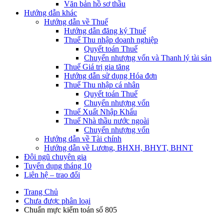
Văn bản hồ sơ thầu
Hướng dẫn khác
Hướng dẫn về Thuế
Hướng dẫn đăng ký Thuế
Thuế Thu nhập doanh nghiệp
Quyết toán Thuế
Chuyển nhượng vốn và Thanh lý tài sản
Thuế Giá trị gia tăng
Hướng dẫn sử dụng Hóa đơn
Thuế Thu nhập cá nhân
Quyết toán Thuế
Chuyển nhượng vốn
Thuế Xuất Nhập Khẩu
Thuế Nhà thầu nước ngoài
Chuyển nhượng vốn
Hướng dẫn về Tài chính
Hướng dẫn về Lương, BHXH, BHYT, BHNT
Đội ngũ chuyên gia
Tuyển dụng tháng 10
Liên hệ – trao đổi
Trang Chủ
Chưa được phân loại
Chuẩn mực kiểm toán số 805