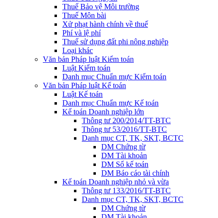
Thuế Bảo vệ Môi trường
Thuế Môn bài
Xử phạt hành chính về thuế
Phí và lệ phí
Thuế sử dụng đất phi nông nghiệp
Loại khác
Văn bản Pháp luật Kiểm toán
Luật Kiểm toán
Danh mục Chuẩn mực Kiểm toán
Văn bản Pháp luật Kế toán
Luật Kế toán
Danh mục Chuẩn mực Kế toán
Kế toán Doanh nghiệp lớn
Thông tư 200/2014/TT-BTC
Thông tư 53/2016/TT-BTC
Danh mục CT, TK, SKT, BCTC
DM Chứng từ
DM Tài khoản
DM Sổ kế toán
DM Báo cáo tài chính
Kế toán Doanh nghiệp nhỏ và vừa
Thông tư 133/2016/TT-BTC
Danh mục CT, TK, SKT, BCTC
DM Chứng từ
DM Tài khoản