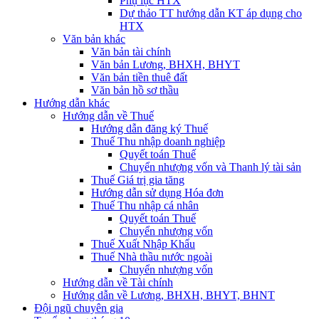
Phụ lục HTX
Dự thảo TT hướng dẫn KT áp dụng cho
HTX
Văn bản khác
Văn bản tài chính
Văn bản Lương, BHXH, BHYT
Văn bản tiền thuê đất
Văn bản hồ sơ thầu
Hướng dẫn khác
Hướng dẫn về Thuế
Hướng dẫn đăng ký Thuế
Thuế Thu nhập doanh nghiệp
Quyết toán Thuế
Chuyển nhượng vốn và Thanh lý tài sản
Thuế Giá trị gia tăng
Hướng dẫn sử dụng Hóa đơn
Thuế Thu nhập cá nhân
Quyết toán Thuế
Chuyển nhượng vốn
Thuế Xuất Nhập Khẩu
Thuế Nhà thầu nước ngoài
Chuyển nhượng vốn
Hướng dẫn về Tài chính
Hướng dẫn về Lương, BHXH, BHYT, BHNT
Đội ngũ chuyên gia