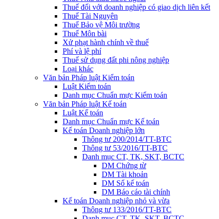
Thuế đối với doanh nghiệp có giao dịch liên kết
Thuế Tài Nguyên
Thuế Bảo vệ Môi trường
Thuế Môn bài
Xử phạt hành chính về thuế
Phí và lệ phí
Thuế sử dụng đất phi nông nghiệp
Loại khác
Văn bản Pháp luật Kiểm toán
Luật Kiểm toán
Danh mục Chuẩn mực Kiểm toán
Văn bản Pháp luật Kế toán
Luật Kế toán
Danh mục Chuẩn mực Kế toán
Kế toán Doanh nghiệp lớn
Thông tư 200/2014/TT-BTC
Thông tư 53/2016/TT-BTC
Danh mục CT, TK, SKT, BCTC
DM Chứng từ
DM Tài khoản
DM Sổ kế toán
DM Báo cáo tài chính
Kế toán Doanh nghiệp nhỏ và vừa
Thông tư 133/2016/TT-BTC
Danh mục CT, TK, SKT, BCTC