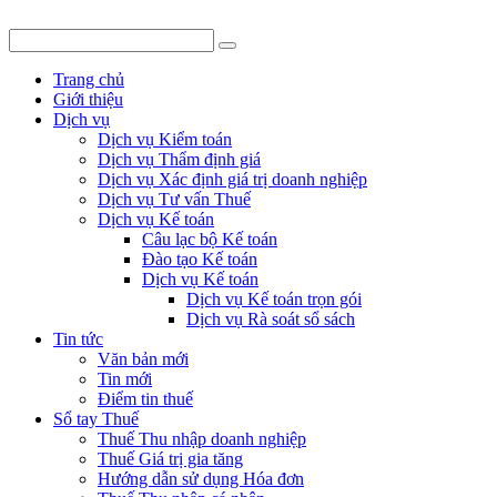
Trang chủ
Giới thiệu
Dịch vụ
Dịch vụ Kiểm toán
Dịch vụ Thẩm định giá
Dịch vụ Xác định giá trị doanh nghiệp
Dịch vụ Tư vấn Thuế
Dịch vụ Kế toán
Câu lạc bộ Kế toán
Đào tạo Kế toán
Dịch vụ Kế toán
Dịch vụ Kế toán trọn gói
Dịch vụ Rà soát sổ sách
Tin tức
Văn bản mới
Tin mới
Điểm tin thuế
Sổ tay Thuế
Thuế Thu nhập doanh nghiệp
Thuế Giá trị gia tăng
Hướng dẫn sử dụng Hóa đơn