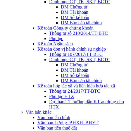
Danh mục CT, TK, SKT, BCTC
DM Chứng từ
DM Tài khoản
DM Sổ kế toán
DM Báo cáo tài chính
Kế toán Công ty chứng khoán
Thông tư số 210/2014/TT-BTC
Phụ lục
Kế toán Ngân sách
Kế toán đơn vị hành chính sự nghiệp
Thông tư 107/2017/TT-BTC
Danh mục CT, TK, SKT, BCTC
DM Chứng từ
DM Tài khoản
DM Sổ kế toán
DM Báo cáo tài chính
Kế toán hợp tác xã và liên hiệp hợp tác xã
Thông tư 24/2017/TT-BTC
Phụ lục HTX
Dự thảo TT hướng dẫn KT áp dụng cho
HTX
Văn bản khác
Văn bản tài chính
Văn bản Lương, BHXH, BHYT
Văn bản tiền thuê đất