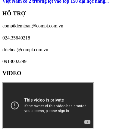
Việt Nam có 2 trường lọt vào top 150 đại học hàng...
HỖ TRỢ
comptkiemtoan@compt.com.vn
024.35640218
drlehoa@compt.com.vn
0913002299
VIDEO