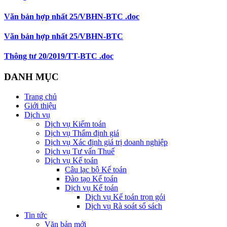
Văn bản hợp nhất 25/VBHN-BTC .doc
Văn bản hợp nhất 25/VBHN-BTC
Thông tư 20/2019/TT-BTC .doc
DANH MỤC
Trang chủ
Giới thiệu
Dịch vụ
Dịch vụ Kiểm toán
Dịch vụ Thẩm định giá
Dịch vụ Xác định giá trị doanh nghiệp
Dịch vụ Tư vấn Thuế
Dịch vụ Kế toán
Câu lạc bộ Kế toán
Đào tạo Kế toán
Dịch vụ Kế toán
Dịch vụ Kế toán trọn gói
Dịch vụ Rà soát sổ sách
Tin tức
Văn bản mới