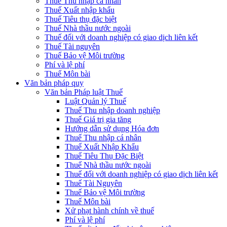
Thuế Thu nhập cá nhân
Thuế Xuất nhập khẩu
Thuế Tiêu thụ đặc biệt
Thuế Nhà thầu nước ngoài
Thuế đối với doanh nghiệp có giao dịch liên kết
Thuế Tài nguyên
Thuế Bảo vệ Môi trường
Phí và lệ phí
Thuế Môn bài
Văn bản pháp quy
Văn bản Pháp luật Thuế
Luật Quản lý Thuế
Thuế Thu nhập doanh nghiệp
Thuế Giá trị gia tăng
Hướng dẫn sử dụng Hóa đơn
Thuế Thu nhập cá nhân
Thuế Xuất Nhập Khẩu
Thuế Tiêu Thụ Đặc Biệt
Thuế Nhà thầu nước ngoài
Thuế đối với doanh nghiệp có giao dịch liên kết
Thuế Tài Nguyên
Thuế Bảo vệ Môi trường
Thuế Môn bài
Xử phạt hành chính về thuế
Phí và lệ phí