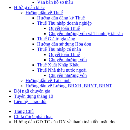
Văn bản hồ sơ thầu
Hướng dẫn khác
Hướng dẫn về Thuế
Hướng dẫn đăng ký Thuế
Thuế Thu nhập doanh nghiệp
Quyết toán Thuế
Chuyển nhượng vốn và Thanh lý tài sản
Thuế Giá trị gia tăng
Hướng dẫn sử dụng Hóa đơn
Thuế Thu nhập cá nhân
Quyết toán Thuế
Chuyển nhượng vốn
Thuế Xuất Nhập Khẩu
Thuế Nhà thầu nước ngoài
Chuyển nhượng vốn
Hướng dẫn về Tài chính
Hướng dẫn về Lương, BHXH, BHYT, BHNT
Đội ngũ chuyên gia
Tuyển dụng tháng 10
Liên hệ – trao đổi
Trang Chủ
Chưa được phân loại
Hướng dẫn GD TC của DN về thanh toán tiền mặt .doc