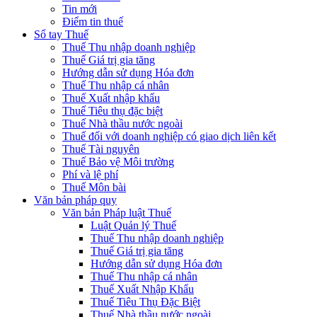
Tin mới
Điểm tin thuế
Sổ tay Thuế
Thuế Thu nhập doanh nghiệp
Thuế Giá trị gia tăng
Hướng dẫn sử dụng Hóa đơn
Thuế Thu nhập cá nhân
Thuế Xuất nhập khẩu
Thuế Tiêu thụ đặc biệt
Thuế Nhà thầu nước ngoài
Thuế đối với doanh nghiệp có giao dịch liên kết
Thuế Tài nguyên
Thuế Bảo vệ Môi trường
Phí và lệ phí
Thuế Môn bài
Văn bản pháp quy
Văn bản Pháp luật Thuế
Luật Quản lý Thuế
Thuế Thu nhập doanh nghiệp
Thuế Giá trị gia tăng
Hướng dẫn sử dụng Hóa đơn
Thuế Thu nhập cá nhân
Thuế Xuất Nhập Khẩu
Thuế Tiêu Thụ Đặc Biệt
Thuế Nhà thầu nước ngoài