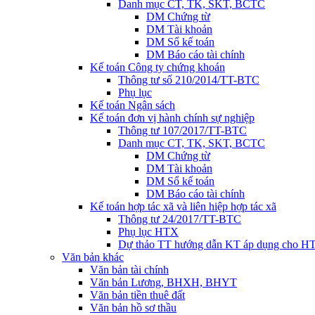
Danh mục CT, TK, SKT, BCTC
DM Chứng từ
DM Tài khoản
DM Sổ kế toán
DM Báo cáo tài chính
Kế toán Công ty chứng khoán
Thông tư số 210/2014/TT-BTC
Phụ lục
Kế toán Ngân sách
Kế toán đơn vị hành chính sự nghiệp
Thông tư 107/2017/TT-BTC
Danh mục CT, TK, SKT, BCTC
DM Chứng từ
DM Tài khoản
DM Sổ kế toán
DM Báo cáo tài chính
Kế toán hợp tác xã và liên hiệp hợp tác xã
Thông tư 24/2017/TT-BTC
Phụ lục HTX
Dự thảo TT hướng dẫn KT áp dụng cho H
Văn bản khác
Văn bản tài chính
Văn bản Lương, BHXH, BHYT
Văn bản tiền thuê đất
Văn bản hồ sơ thầu