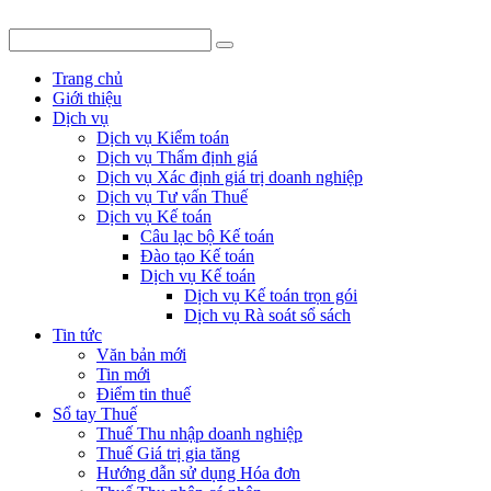
Trang chủ
Giới thiệu
Dịch vụ
Dịch vụ Kiểm toán
Dịch vụ Thẩm định giá
Dịch vụ Xác định giá trị doanh nghiệp
Dịch vụ Tư vấn Thuế
Dịch vụ Kế toán
Câu lạc bộ Kế toán
Đào tạo Kế toán
Dịch vụ Kế toán
Dịch vụ Kế toán trọn gói
Dịch vụ Rà soát sổ sách
Tin tức
Văn bản mới
Tin mới
Điểm tin thuế
Sổ tay Thuế
Thuế Thu nhập doanh nghiệp
Thuế Giá trị gia tăng
Hướng dẫn sử dụng Hóa đơn