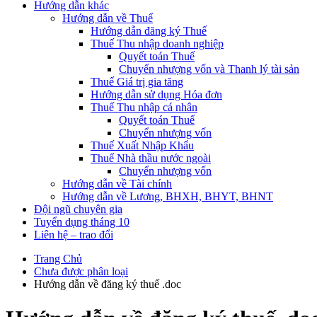
Hướng dẫn khác
Hướng dẫn về Thuế
Hướng dẫn đăng ký Thuế
Thuế Thu nhập doanh nghiệp
Quyết toán Thuế
Chuyển nhượng vốn và Thanh lý tài sản
Thuế Giá trị gia tăng
Hướng dẫn sử dụng Hóa đơn
Thuế Thu nhập cá nhân
Quyết toán Thuế
Chuyển nhượng vốn
Thuế Xuất Nhập Khẩu
Thuế Nhà thầu nước ngoài
Chuyển nhượng vốn
Hướng dẫn về Tài chính
Hướng dẫn về Lương, BHXH, BHYT, BHNT
Đội ngũ chuyên gia
Tuyển dụng tháng 10
Liên hệ – trao đổi
Trang Chủ
Chưa được phân loại
Hướng dẫn về đăng ký thuế .doc