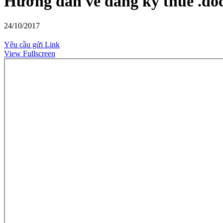
Hướng dẫn về đăng ký thuế .do
24/10/2017
Yêu cầu gửi Link
View Fullscreen