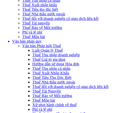
Thuế Thu nhập cá nhân
Thuế Xuất nhập khẩu
Thuế Tiêu thụ đặc biệt
Thuế Nhà thầu nước ngoài
Thuế đối với doanh nghiệp có giao dịch liên kết
Thuế Tài nguyên
Thuế Bảo vệ Môi trường
Phí và lệ phí
Thuế Môn bài
Văn bản pháp quy
Văn bản Pháp luật Thuế
Luật Quản lý Thuế
Thuế Thu nhập doanh nghiệp
Thuế Giá trị gia tăng
Hướng dẫn sử dụng Hóa đơn
Thuế Thu nhập cá nhân
Thuế Xuất Nhập Khẩu
Thuế Tiêu Thụ Đặc Biệt
Thuế Nhà thầu nước ngoài
Thuế đối với doanh nghiệp có giao dịch liên kết
Thuế Tài Nguyên
Thuế Bảo vệ Môi trường
Thuế Môn bài
Xử phạt hành chính về thuế
Phí và lệ phí