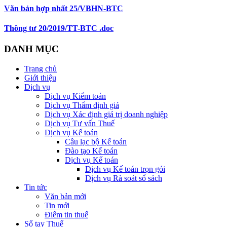
Văn bản hợp nhất 25/VBHN-BTC
Thông tư 20/2019/TT-BTC .doc
DANH MỤC
Trang chủ
Giới thiệu
Dịch vụ
Dịch vụ Kiểm toán
Dịch vụ Thẩm định giá
Dịch vụ Xác định giá trị doanh nghiệp
Dịch vụ Tư vấn Thuế
Dịch vụ Kế toán
Câu lạc bộ Kế toán
Đào tạo Kế toán
Dịch vụ Kế toán
Dịch vụ Kế toán trọn gói
Dịch vụ Rà soát sổ sách
Tin tức
Văn bản mới
Tin mới
Điểm tin thuế
Sổ tay Thuế