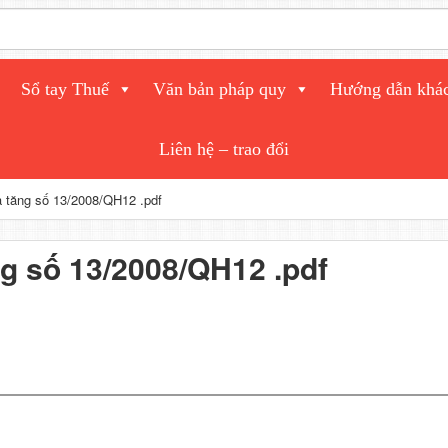
Sổ tay Thuế
Văn bản pháp quy
Hướng dẫn khá
Liên hệ – trao đổi
ia tăng số 13/2008/QH12 .pdf
ăng số 13/2008/QH12 .pdf