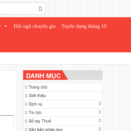
c
Đội ngũ chuyên gia
Tuyển dụng tháng 10
DANH MỤC
Trang chủ
Giới thiệu
Dịch vụ
Tin tức
Sổ tay Thuế
Văn bản pháp quy