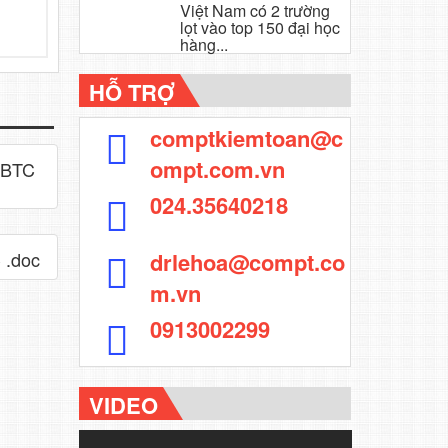
Việt Nam có 2 trường
lọt vào top 150 đại học
hàng...
HỖ TRỢ
comptkiemtoan@c
ompt.com.vn
-BTC
024.35640218
 .doc
drlehoa@compt.co
m.vn
0913002299
VIDEO