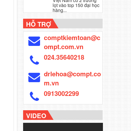
Việt Nam có 2 trường
lọt vào top 150 đại học
hàng...
HỖ TRỢ
comptkiemtoan@c
ompt.com.vn
024.35640218
drlehoa@compt.co
m.vn
0913002299
VIDEO