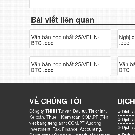
Bài viết liên quan
Văn bản hợp nhất 25/VBHN-
Nghị 
BTC .doc
.doc
Văn bản hợp nhất 25/VBHN-
Văn b
BTC .doc
BTC
VỀ CHÚNG TÔI
DỊCH
Công ty TNHH Tư vấn Đầu tư, Tài chính,
Dịch v
Kế toán, Thuế – Kiểm toán COM.PT (Tên
Dịch v
viết bằng tiếng anh: COM.PT Auditing,
Dịch v
Investment, Tax, Finance, Accounting,