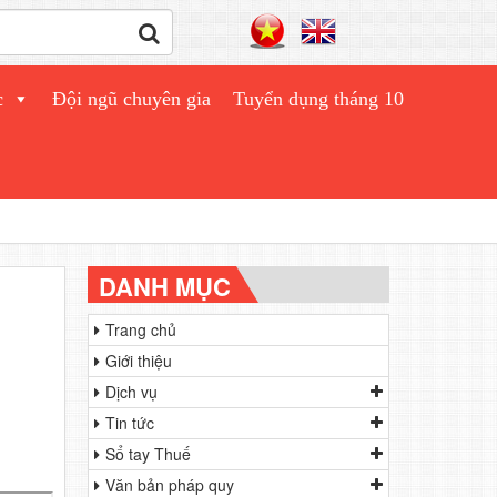
c
Đội ngũ chuyên gia
Tuyển dụng tháng 10
DANH MỤC
Trang chủ
Giới thiệu
Dịch vụ
Tin tức
Sổ tay Thuế
Văn bản pháp quy