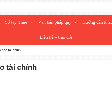
Sổ tay Thuế
Văn bản pháp quy
Hướng dẫn khá
Liên hệ – trao đổi
 cáo tài chính
o tài chính