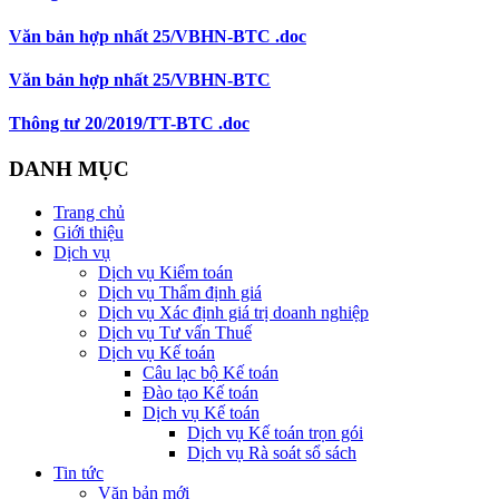
Văn bản hợp nhất 25/VBHN-BTC .doc
Văn bản hợp nhất 25/VBHN-BTC
Thông tư 20/2019/TT-BTC .doc
DANH MỤC
Trang chủ
Giới thiệu
Dịch vụ
Dịch vụ Kiểm toán
Dịch vụ Thẩm định giá
Dịch vụ Xác định giá trị doanh nghiệp
Dịch vụ Tư vấn Thuế
Dịch vụ Kế toán
Câu lạc bộ Kế toán
Đào tạo Kế toán
Dịch vụ Kế toán
Dịch vụ Kế toán trọn gói
Dịch vụ Rà soát sổ sách
Tin tức
Văn bản mới