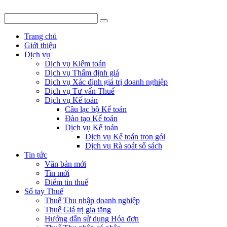
Trang chủ
Giới thiệu
Dịch vụ
Dịch vụ Kiểm toán
Dịch vụ Thẩm định giá
Dịch vụ Xác định giá trị doanh nghiệp
Dịch vụ Tư vấn Thuế
Dịch vụ Kế toán
Câu lạc bộ Kế toán
Đào tạo Kế toán
Dịch vụ Kế toán
Dịch vụ Kế toán trọn gói
Dịch vụ Rà soát sổ sách
Tin tức
Văn bản mới
Tin mới
Điểm tin thuế
Sổ tay Thuế
Thuế Thu nhập doanh nghiệp
Thuế Giá trị gia tăng
Hướng dẫn sử dụng Hóa đơn