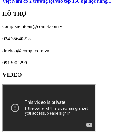
Việt Nam có 2 trường lọt vào top 150 đại học hàng...
HỖ TRỢ
comptkiemtoan@compt.com.vn
024.35640218
drlehoa@compt.com.vn
0913002299
VIDEO