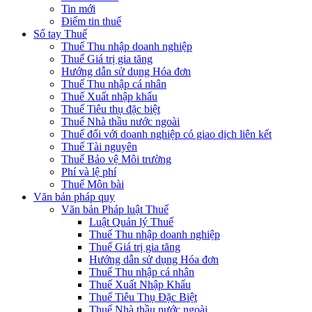
Tin mới
Điểm tin thuế
Sổ tay Thuế
Thuế Thu nhập doanh nghiệp
Thuế Giá trị gia tăng
Hướng dẫn sử dụng Hóa đơn
Thuế Thu nhập cá nhân
Thuế Xuất nhập khẩu
Thuế Tiêu thụ đặc biệt
Thuế Nhà thầu nước ngoài
Thuế đối với doanh nghiệp có giao dịch liên kết
Thuế Tài nguyên
Thuế Bảo vệ Môi trường
Phí và lệ phí
Thuế Môn bài
Văn bản pháp quy
Văn bản Pháp luật Thuế
Luật Quản lý Thuế
Thuế Thu nhập doanh nghiệp
Thuế Giá trị gia tăng
Hướng dẫn sử dụng Hóa đơn
Thuế Thu nhập cá nhân
Thuế Xuất Nhập Khẩu
Thuế Tiêu Thụ Đặc Biệt
Thuế Nhà thầu nước ngoài