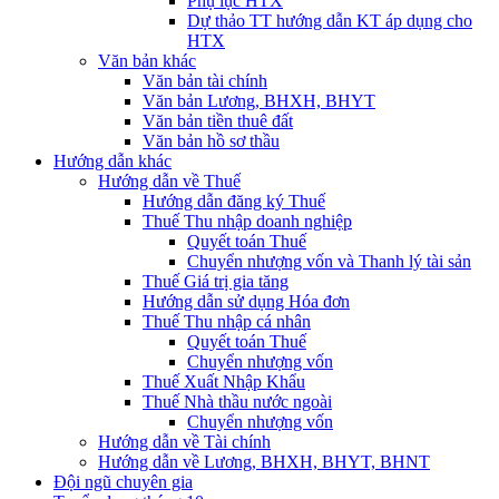
Phụ lục HTX
Dự thảo TT hướng dẫn KT áp dụng cho
HTX
Văn bản khác
Văn bản tài chính
Văn bản Lương, BHXH, BHYT
Văn bản tiền thuê đất
Văn bản hồ sơ thầu
Hướng dẫn khác
Hướng dẫn về Thuế
Hướng dẫn đăng ký Thuế
Thuế Thu nhập doanh nghiệp
Quyết toán Thuế
Chuyển nhượng vốn và Thanh lý tài sản
Thuế Giá trị gia tăng
Hướng dẫn sử dụng Hóa đơn
Thuế Thu nhập cá nhân
Quyết toán Thuế
Chuyển nhượng vốn
Thuế Xuất Nhập Khẩu
Thuế Nhà thầu nước ngoài
Chuyển nhượng vốn
Hướng dẫn về Tài chính
Hướng dẫn về Lương, BHXH, BHYT, BHNT
Đội ngũ chuyên gia