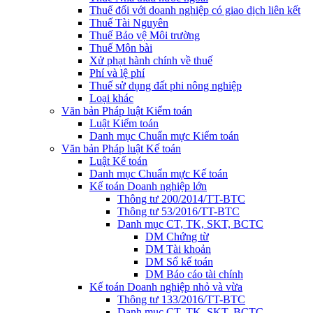
Thuế đối với doanh nghiệp có giao dịch liên kết
Thuế Tài Nguyên
Thuế Bảo vệ Môi trường
Thuế Môn bài
Xử phạt hành chính về thuế
Phí và lệ phí
Thuế sử dụng đất phi nông nghiệp
Loại khác
Văn bản Pháp luật Kiểm toán
Luật Kiểm toán
Danh mục Chuẩn mực Kiểm toán
Văn bản Pháp luật Kế toán
Luật Kế toán
Danh mục Chuẩn mực Kế toán
Kế toán Doanh nghiệp lớn
Thông tư 200/2014/TT-BTC
Thông tư 53/2016/TT-BTC
Danh mục CT, TK, SKT, BCTC
DM Chứng từ
DM Tài khoản
DM Sổ kế toán
DM Báo cáo tài chính
Kế toán Doanh nghiệp nhỏ và vừa
Thông tư 133/2016/TT-BTC
Danh mục CT, TK, SKT, BCTC