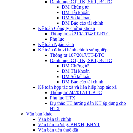
Danh mục CT, TK, SKT, BCTC
DM Chứng từ
DM Tài khoản
DM Sổ kế toán
DM Báo cáo tài chính
Kế toán Công ty chứng khoán
Thông tư số 210/2014/TT-BTC
Phụ lục
Kế toán Ngân sách
Kế toán đơn vị hành chính sự nghiệp
Thông tư 107/2017/TT-BTC
Danh mục CT, TK, SKT, BCTC
DM Chứng từ
DM Tài khoản
DM Sổ kế toán
DM Báo cáo tài chính
Kế toán hợp tác xã và liên hiệp hợp tác xã
Thông tư 24/2017/TT-BTC
Phụ lục HTX
Dự thảo TT hướng dẫn KT áp dụng cho
HTX
Văn bản khác
Văn bản tài chính
Văn bản Lương, BHXH, BHYT
Văn bản tiền thuê đất