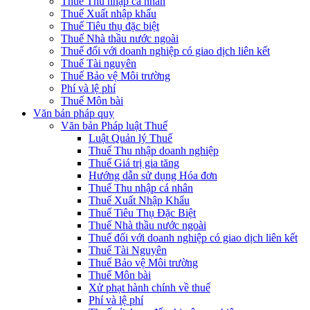
Thuế Thu nhập cá nhân
Thuế Xuất nhập khẩu
Thuế Tiêu thụ đặc biệt
Thuế Nhà thầu nước ngoài
Thuế đối với doanh nghiệp có giao dịch liên kết
Thuế Tài nguyên
Thuế Bảo vệ Môi trường
Phí và lệ phí
Thuế Môn bài
Văn bản pháp quy
Văn bản Pháp luật Thuế
Luật Quản lý Thuế
Thuế Thu nhập doanh nghiệp
Thuế Giá trị gia tăng
Hướng dẫn sử dụng Hóa đơn
Thuế Thu nhập cá nhân
Thuế Xuất Nhập Khẩu
Thuế Tiêu Thụ Đặc Biệt
Thuế Nhà thầu nước ngoài
Thuế đối với doanh nghiệp có giao dịch liên kết
Thuế Tài Nguyên
Thuế Bảo vệ Môi trường
Thuế Môn bài
Xử phạt hành chính về thuế
Phí và lệ phí