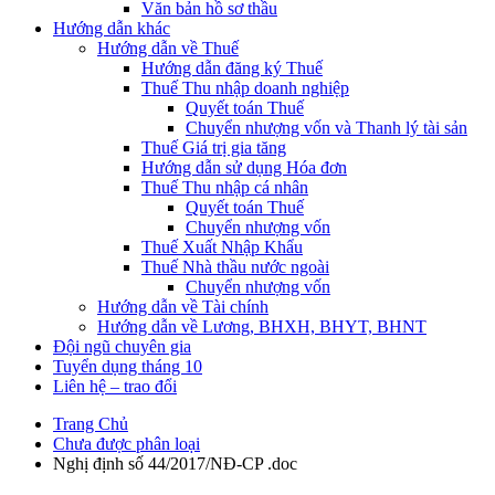
Văn bản hồ sơ thầu
Hướng dẫn khác
Hướng dẫn về Thuế
Hướng dẫn đăng ký Thuế
Thuế Thu nhập doanh nghiệp
Quyết toán Thuế
Chuyển nhượng vốn và Thanh lý tài sản
Thuế Giá trị gia tăng
Hướng dẫn sử dụng Hóa đơn
Thuế Thu nhập cá nhân
Quyết toán Thuế
Chuyển nhượng vốn
Thuế Xuất Nhập Khẩu
Thuế Nhà thầu nước ngoài
Chuyển nhượng vốn
Hướng dẫn về Tài chính
Hướng dẫn về Lương, BHXH, BHYT, BHNT
Đội ngũ chuyên gia
Tuyển dụng tháng 10
Liên hệ – trao đổi
Trang Chủ
Chưa được phân loại
Nghị định số 44/2017/NĐ-CP .doc