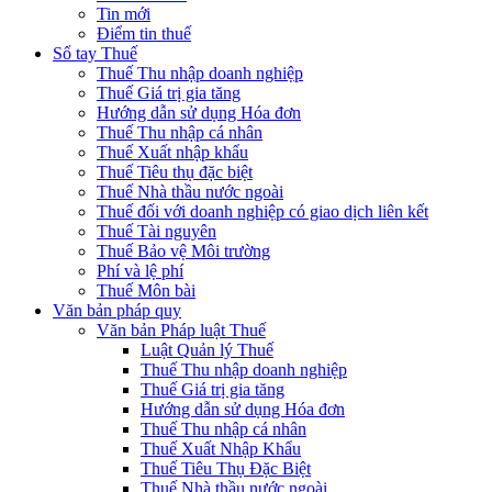
Tin mới
Điểm tin thuế
Sổ tay Thuế
Thuế Thu nhập doanh nghiệp
Thuế Giá trị gia tăng
Hướng dẫn sử dụng Hóa đơn
Thuế Thu nhập cá nhân
Thuế Xuất nhập khẩu
Thuế Tiêu thụ đặc biệt
Thuế Nhà thầu nước ngoài
Thuế đối với doanh nghiệp có giao dịch liên kết
Thuế Tài nguyên
Thuế Bảo vệ Môi trường
Phí và lệ phí
Thuế Môn bài
Văn bản pháp quy
Văn bản Pháp luật Thuế
Luật Quản lý Thuế
Thuế Thu nhập doanh nghiệp
Thuế Giá trị gia tăng
Hướng dẫn sử dụng Hóa đơn
Thuế Thu nhập cá nhân
Thuế Xuất Nhập Khẩu
Thuế Tiêu Thụ Đặc Biệt
Thuế Nhà thầu nước ngoài