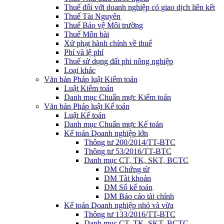
Thuế đối với doanh nghiệp có giao dịch liên kết
Thuế Tài Nguyên
Thuế Bảo vệ Môi trường
Thuế Môn bài
Xử phạt hành chính về thuế
Phí và lệ phí
Thuế sử dụng đất phi nông nghiệp
Loại khác
Văn bản Pháp luật Kiểm toán
Luật Kiểm toán
Danh mục Chuẩn mực Kiểm toán
Văn bản Pháp luật Kế toán
Luật Kế toán
Danh mục Chuẩn mực Kế toán
Kế toán Doanh nghiệp lớn
Thông tư 200/2014/TT-BTC
Thông tư 53/2016/TT-BTC
Danh mục CT, TK, SKT, BCTC
DM Chứng từ
DM Tài khoản
DM Sổ kế toán
DM Báo cáo tài chính
Kế toán Doanh nghiệp nhỏ và vừa
Thông tư 133/2016/TT-BTC
Danh mục CT, TK, SKT, BCTC