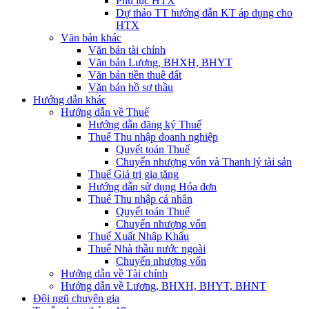
Phụ lục HTX
Dự thảo TT hướng dẫn KT áp dụng cho
HTX
Văn bản khác
Văn bản tài chính
Văn bản Lương, BHXH, BHYT
Văn bản tiền thuê đất
Văn bản hồ sơ thầu
Hướng dẫn khác
Hướng dẫn về Thuế
Hướng dẫn đăng ký Thuế
Thuế Thu nhập doanh nghiệp
Quyết toán Thuế
Chuyển nhượng vốn và Thanh lý tài sản
Thuế Giá trị gia tăng
Hướng dẫn sử dụng Hóa đơn
Thuế Thu nhập cá nhân
Quyết toán Thuế
Chuyển nhượng vốn
Thuế Xuất Nhập Khẩu
Thuế Nhà thầu nước ngoài
Chuyển nhượng vốn
Hướng dẫn về Tài chính
Hướng dẫn về Lương, BHXH, BHYT, BHNT
Đội ngũ chuyên gia