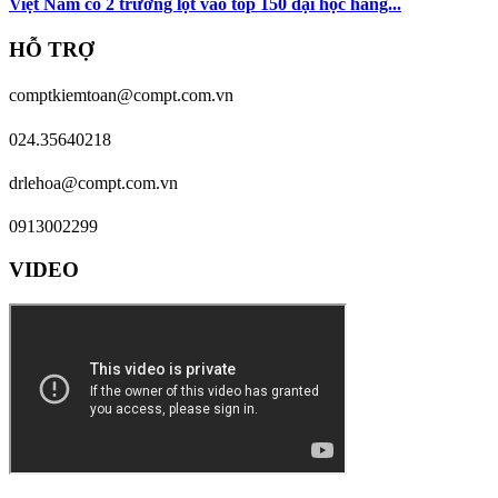
Việt Nam có 2 trường lọt vào top 150 đại học hàng...
HỖ TRỢ
comptkiemtoan@compt.com.vn
024.35640218
drlehoa@compt.com.vn
0913002299
VIDEO