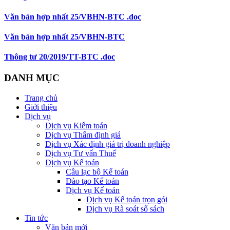
Văn bản hợp nhất 25/VBHN-BTC .doc
Văn bản hợp nhất 25/VBHN-BTC
Thông tư 20/2019/TT-BTC .doc
DANH MỤC
Trang chủ
Giới thiệu
Dịch vụ
Dịch vụ Kiểm toán
Dịch vụ Thẩm định giá
Dịch vụ Xác định giá trị doanh nghiệp
Dịch vụ Tư vấn Thuế
Dịch vụ Kế toán
Câu lạc bộ Kế toán
Đào tạo Kế toán
Dịch vụ Kế toán
Dịch vụ Kế toán trọn gói
Dịch vụ Rà soát sổ sách
Tin tức
Văn bản mới