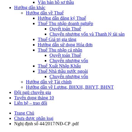
Văn bản hồ sơ thầu
Hướng dẫn khác
Hướng dẫn về Thuế
Hướng dẫn đăng ký Thuế
Thuế Thu nhập doanh nghiệp
Quyết toán Thuế
Chuyển nhượng vốn và Thanh lý tài sản
Thuế Giá trị gia tăng
Hướng dẫn sử dụng Hóa đơn
Thuế Thu nhập cá nhân
Quyết toán Thuế
Chuyển nhượng vốn
Thuế Xuất Nhập Khẩu
Thuế Nhà thầu nước ngoài
Chuyển nhượng vốn
Hướng dẫn về Tài chính
Hướng dẫn về Lương, BHXH, BHYT, BHNT
Đội ngũ chuyên gia
Tuyển dụng tháng 10
Liên hệ – trao đổi
Trang Chủ
Chưa được phân loại
Nghị định số 44/2017/NĐ-CP .pdf