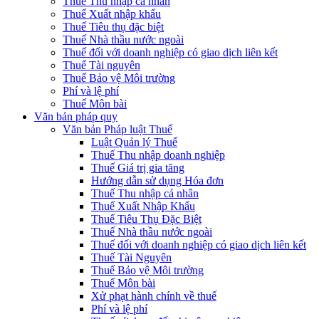
Thuế Thu nhập cá nhân
Thuế Xuất nhập khẩu
Thuế Tiêu thụ đặc biệt
Thuế Nhà thầu nước ngoài
Thuế đối với doanh nghiệp có giao dịch liên kết
Thuế Tài nguyên
Thuế Bảo vệ Môi trường
Phí và lệ phí
Thuế Môn bài
Văn bản pháp quy
Văn bản Pháp luật Thuế
Luật Quản lý Thuế
Thuế Thu nhập doanh nghiệp
Thuế Giá trị gia tăng
Hướng dẫn sử dụng Hóa đơn
Thuế Thu nhập cá nhân
Thuế Xuất Nhập Khẩu
Thuế Tiêu Thụ Đặc Biệt
Thuế Nhà thầu nước ngoài
Thuế đối với doanh nghiệp có giao dịch liên kết
Thuế Tài Nguyên
Thuế Bảo vệ Môi trường
Thuế Môn bài
Xử phạt hành chính về thuế
Phí và lệ phí