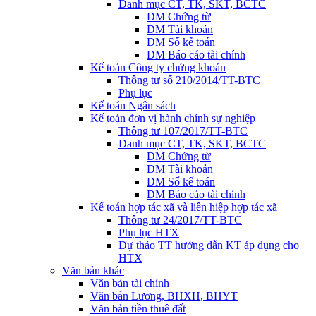
Danh mục CT, TK, SKT, BCTC
DM Chứng từ
DM Tài khoản
DM Sổ kế toán
DM Báo cáo tài chính
Kế toán Công ty chứng khoán
Thông tư số 210/2014/TT-BTC
Phụ lục
Kế toán Ngân sách
Kế toán đơn vị hành chính sự nghiệp
Thông tư 107/2017/TT-BTC
Danh mục CT, TK, SKT, BCTC
DM Chứng từ
DM Tài khoản
DM Sổ kế toán
DM Báo cáo tài chính
Kế toán hợp tác xã và liên hiệp hợp tác xã
Thông tư 24/2017/TT-BTC
Phụ lục HTX
Dự thảo TT hướng dẫn KT áp dụng cho
HTX
Văn bản khác
Văn bản tài chính
Văn bản Lương, BHXH, BHYT
Văn bản tiền thuê đất