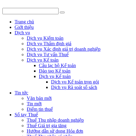
Trang chủ
Giới thiệu
Dịch vụ
Dịch vụ Kiểm toán
Dịch vụ Thẩm định giá
Dịch vụ Xác định giá trị doanh nghiệp
Dịch vụ Tư vấn Thuế
Dịch vụ Kế toán
Câu lạc bộ Kế toán
Đào tạo Kế toán
Dịch vụ Kế toán
Dịch vụ Kế toán trọn gói
Dịch vụ Rà soát sổ sách
Tin tức
Văn bản mới
Tin mới
Điểm tin thuế
Sổ tay Thuế
Thuế Thu nhập doanh nghiệp
Thuế Giá trị gia tăng
Hướng dẫn sử dụng Hóa đơn