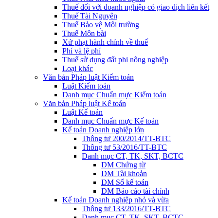
Thuế đối với doanh nghiệp có giao dịch liên kết
Thuế Tài Nguyên
Thuế Bảo vệ Môi trường
Thuế Môn bài
Xử phạt hành chính về thuế
Phí và lệ phí
Thuế sử dụng đất phi nông nghiệp
Loại khác
Văn bản Pháp luật Kiểm toán
Luật Kiểm toán
Danh mục Chuẩn mực Kiểm toán
Văn bản Pháp luật Kế toán
Luật Kế toán
Danh mục Chuẩn mực Kế toán
Kế toán Doanh nghiệp lớn
Thông tư 200/2014/TT-BTC
Thông tư 53/2016/TT-BTC
Danh mục CT, TK, SKT, BCTC
DM Chứng từ
DM Tài khoản
DM Sổ kế toán
DM Báo cáo tài chính
Kế toán Doanh nghiệp nhỏ và vừa
Thông tư 133/2016/TT-BTC
Danh mục CT, TK, SKT, BCTC