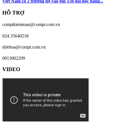
Việt Nam có 2 trường lọt vào top 150 đại học hàng...
HỖ TRỢ
comptkiemtoan@compt.com.vn
024.35640218
drlehoa@compt.com.vn
0913002299
VIDEO