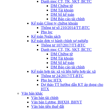
Danh mục CT, TK, SKT, BCTC
DM Chứng từ
DM Tài khoản
DM Sổ kế toán
DM Báo cáo tài chính
Kế toán Công ty chứng khoán
Thông tư số 210/2014/TT-BTC
Phụ lục
Kế toán Ngân sách
Kế toán đơn vị hành chính sự nghiệp
Thông tư 107/2017/TT-BTC
Danh mục CT, TK, SKT, BCTC
DM Chứng từ
DM Tài khoản
DM Sổ kế toán
DM Báo cáo tài chính
Kế toán hợp tác xã và liên hiệp hợp tác xã
Thông tư 24/2017/TT-BTC
Phụ lục HTX
Dự thảo TT hướng dẫn KT áp dụng cho
HTX
Văn bản khác
Văn bản tài chính
Văn bản Lương, BHXH, BHYT
Văn bản tiền thuê đất