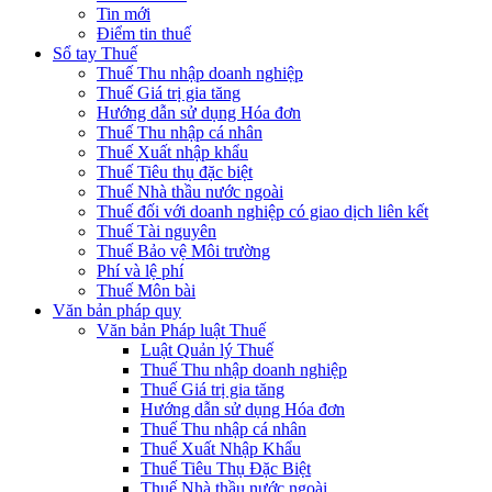
Tin mới
Điểm tin thuế
Sổ tay Thuế
Thuế Thu nhập doanh nghiệp
Thuế Giá trị gia tăng
Hướng dẫn sử dụng Hóa đơn
Thuế Thu nhập cá nhân
Thuế Xuất nhập khẩu
Thuế Tiêu thụ đặc biệt
Thuế Nhà thầu nước ngoài
Thuế đối với doanh nghiệp có giao dịch liên kết
Thuế Tài nguyên
Thuế Bảo vệ Môi trường
Phí và lệ phí
Thuế Môn bài
Văn bản pháp quy
Văn bản Pháp luật Thuế
Luật Quản lý Thuế
Thuế Thu nhập doanh nghiệp
Thuế Giá trị gia tăng
Hướng dẫn sử dụng Hóa đơn
Thuế Thu nhập cá nhân
Thuế Xuất Nhập Khẩu
Thuế Tiêu Thụ Đặc Biệt
Thuế Nhà thầu nước ngoài