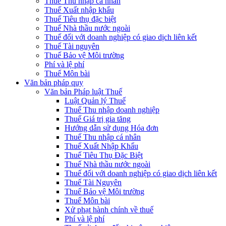
Thuế Thu nhập cá nhân
Thuế Xuất nhập khẩu
Thuế Tiêu thụ đặc biệt
Thuế Nhà thầu nước ngoài
Thuế đối với doanh nghiệp có giao dịch liên kết
Thuế Tài nguyên
Thuế Bảo vệ Môi trường
Phí và lệ phí
Thuế Môn bài
Văn bản pháp quy
Văn bản Pháp luật Thuế
Luật Quản lý Thuế
Thuế Thu nhập doanh nghiệp
Thuế Giá trị gia tăng
Hướng dẫn sử dụng Hóa đơn
Thuế Thu nhập cá nhân
Thuế Xuất Nhập Khẩu
Thuế Tiêu Thụ Đặc Biệt
Thuế Nhà thầu nước ngoài
Thuế đối với doanh nghiệp có giao dịch liên kết
Thuế Tài Nguyên
Thuế Bảo vệ Môi trường
Thuế Môn bài
Xử phạt hành chính về thuế
Phí và lệ phí