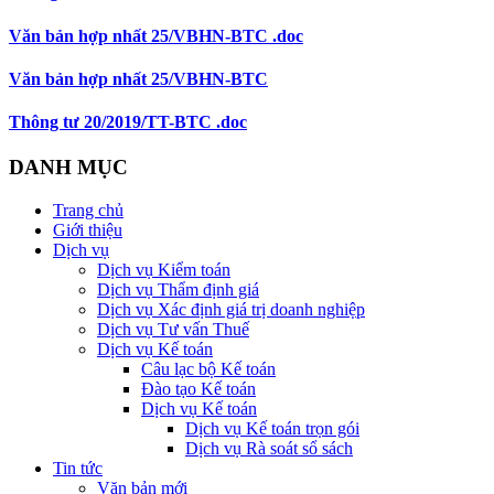
Văn bản hợp nhất 25/VBHN-BTC .doc
Văn bản hợp nhất 25/VBHN-BTC
Thông tư 20/2019/TT-BTC .doc
DANH MỤC
Trang chủ
Giới thiệu
Dịch vụ
Dịch vụ Kiểm toán
Dịch vụ Thẩm định giá
Dịch vụ Xác định giá trị doanh nghiệp
Dịch vụ Tư vấn Thuế
Dịch vụ Kế toán
Câu lạc bộ Kế toán
Đào tạo Kế toán
Dịch vụ Kế toán
Dịch vụ Kế toán trọn gói
Dịch vụ Rà soát sổ sách
Tin tức
Văn bản mới