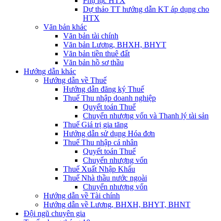
Phụ lục HTX
Dự thảo TT hướng dẫn KT áp dụng cho
HTX
Văn bản khác
Văn bản tài chính
Văn bản Lương, BHXH, BHYT
Văn bản tiền thuê đất
Văn bản hồ sơ thầu
Hướng dẫn khác
Hướng dẫn về Thuế
Hướng dẫn đăng ký Thuế
Thuế Thu nhập doanh nghiệp
Quyết toán Thuế
Chuyển nhượng vốn và Thanh lý tài sản
Thuế Giá trị gia tăng
Hướng dẫn sử dụng Hóa đơn
Thuế Thu nhập cá nhân
Quyết toán Thuế
Chuyển nhượng vốn
Thuế Xuất Nhập Khẩu
Thuế Nhà thầu nước ngoài
Chuyển nhượng vốn
Hướng dẫn về Tài chính
Hướng dẫn về Lương, BHXH, BHYT, BHNT
Đội ngũ chuyên gia