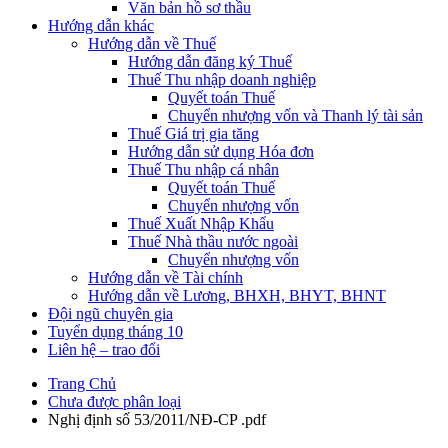
Văn bản hồ sơ thầu
Hướng dẫn khác
Hướng dẫn về Thuế
Hướng dẫn đăng ký Thuế
Thuế Thu nhập doanh nghiệp
Quyết toán Thuế
Chuyển nhượng vốn và Thanh lý tài sản
Thuế Giá trị gia tăng
Hướng dẫn sử dụng Hóa đơn
Thuế Thu nhập cá nhân
Quyết toán Thuế
Chuyển nhượng vốn
Thuế Xuất Nhập Khẩu
Thuế Nhà thầu nước ngoài
Chuyển nhượng vốn
Hướng dẫn về Tài chính
Hướng dẫn về Lương, BHXH, BHYT, BHNT
Đội ngũ chuyên gia
Tuyển dụng tháng 10
Liên hệ – trao đổi
Trang Chủ
Chưa được phân loại
Nghị định số 53/2011/NĐ-CP .pdf