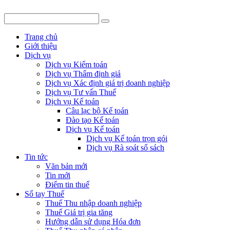
Trang chủ
Giới thiệu
Dịch vụ
Dịch vụ Kiểm toán
Dịch vụ Thẩm định giá
Dịch vụ Xác định giá trị doanh nghiệp
Dịch vụ Tư vấn Thuế
Dịch vụ Kế toán
Câu lạc bộ Kế toán
Đào tạo Kế toán
Dịch vụ Kế toán
Dịch vụ Kế toán trọn gói
Dịch vụ Rà soát sổ sách
Tin tức
Văn bản mới
Tin mới
Điểm tin thuế
Sổ tay Thuế
Thuế Thu nhập doanh nghiệp
Thuế Giá trị gia tăng
Hướng dẫn sử dụng Hóa đơn