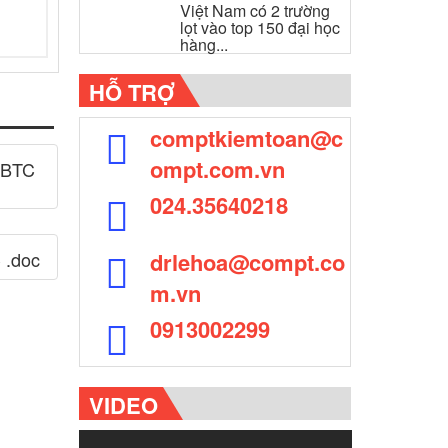
Việt Nam có 2 trường
lọt vào top 150 đại học
hàng...
HỖ TRỢ
comptkiemtoan@c
ompt.com.vn
-BTC
024.35640218
 .doc
drlehoa@compt.co
m.vn
0913002299
VIDEO