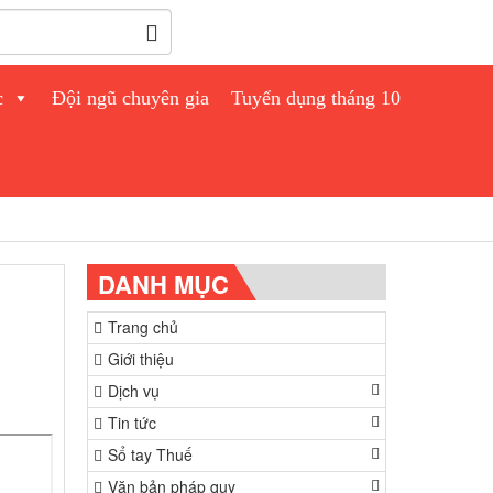
c
Đội ngũ chuyên gia
Tuyển dụng tháng 10
DANH MỤC
Trang chủ
Giới thiệu
Dịch vụ
Tin tức
Sổ tay Thuế
Văn bản pháp quy