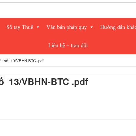
Sổ tay Thuế
Văn bản pháp quy
Hướng dẫn khá
Liên hệ – trao đổi
hất số 13/VBHN-BTC .pdf
số 13/VBHN-BTC .pdf