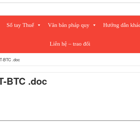
Sổ tay Thuế
Văn bản pháp quy
Hướng dẫn khá
Liên hệ – trao đổi
TT-BTC .doc
T-BTC .doc