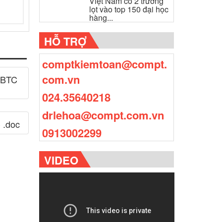
Việt Nam có 2 trường
lọt vào top 150 đại học
hàng...
HỖ TRỢ
comptkiemtoan@compt.
com.vn
-BTC
024.35640218
drlehoa@compt.com.vn
 .doc
0913002299
VIDEO