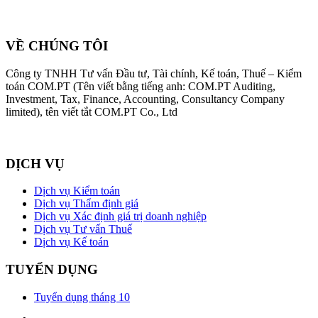
VỀ CHÚNG TÔI
Công ty TNHH Tư vấn Đầu tư, Tài chính, Kế toán, Thuế – Kiểm
toán COM.PT (Tên viết bằng tiếng anh: COM.PT Auditing,
Investment, Tax, Finance, Accounting, Consultancy Company
limited), tên viết tắt COM.PT Co., Ltd
DỊCH VỤ
Dịch vụ Kiểm toán
Dịch vụ Thẩm định giá
Dịch vụ Xác định giá trị doanh nghiệp
Dịch vụ Tư vấn Thuế
Dịch vụ Kế toán
TUYỂN DỤNG
Tuyển dụng tháng 10