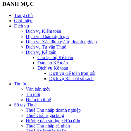
DANH MỤC
Trang chủ
Giới thiệu
Dịch vụ
Dịch vụ Kiểm toán
Dịch vụ Thẩm định giá
Dịch vụ Xác định giá trị doanh nghiệp
Dịch vụ Tư vấn Thuế
Dịch vụ Kế toán
Câu lạc bộ Kế toán
Đào tạo Kế toán
Dịch vụ Kế toán
Dịch vụ Kế toán trọn gói
Dịch vụ Rà soát sổ sách
Tin tức
Văn bản mới
Tin mới
Điểm tin thuế
Sổ tay Thuế
Thuế Thu nhập doanh nghiệp
Thuế Giá trị gia tăng
Hướng dẫn sử dụng Hóa đơn
Thuế Thu nhập cá nhân