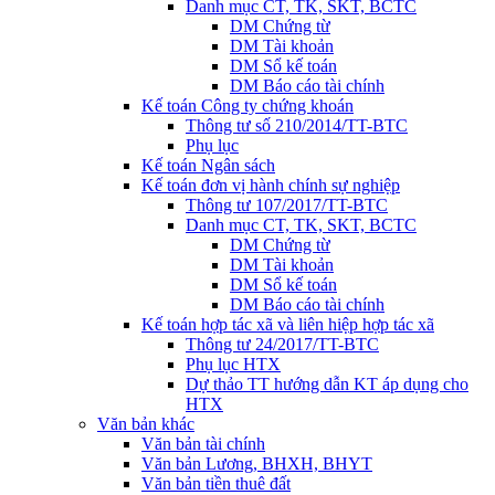
Danh mục CT, TK, SKT, BCTC
DM Chứng từ
DM Tài khoản
DM Sổ kế toán
DM Báo cáo tài chính
Kế toán Công ty chứng khoán
Thông tư số 210/2014/TT-BTC
Phụ lục
Kế toán Ngân sách
Kế toán đơn vị hành chính sự nghiệp
Thông tư 107/2017/TT-BTC
Danh mục CT, TK, SKT, BCTC
DM Chứng từ
DM Tài khoản
DM Sổ kế toán
DM Báo cáo tài chính
Kế toán hợp tác xã và liên hiệp hợp tác xã
Thông tư 24/2017/TT-BTC
Phụ lục HTX
Dự thảo TT hướng dẫn KT áp dụng cho
HTX
Văn bản khác
Văn bản tài chính
Văn bản Lương, BHXH, BHYT
Văn bản tiền thuê đất