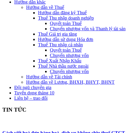
Hướng dẫn khác
Hướng dẫn về Thuế
Hướng dẫn đăng ký Thuế
Thuế Thu nhập doanh nghiệp
Quyết toán Thuế
Chuyển nhượng vốn và Thanh lý tài sản
Thuế Giá trị gia tăng
Hướng dẫn sử dụng Hóa đơn
Thuế Thu nhập cá nhân
Quyết toán Thuế
Chuyển nhượng vốn
Thuế Xuất Nhập Khẩu
Thuế Nhà thầu nước ngoài
Chuyển nhượng vốn
Hướng dẫn về Tài chính
Hướng dẫn về Lương, BHXH, BHYT, BHNT
Đội ngũ chuyên gia
Tuyển dụng tháng 10
Liên hệ – trao đổi
TIN TỨC
Cách viết hoá đơn hàng hoá, dịch vụ không chịu thuế GTGT