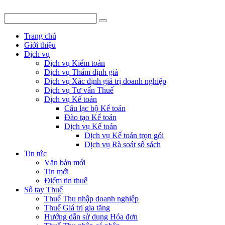
Trang chủ
Giới thiệu
Dịch vụ
Dịch vụ Kiểm toán
Dịch vụ Thẩm định giá
Dịch vụ Xác định giá trị doanh nghiệp
Dịch vụ Tư vấn Thuế
Dịch vụ Kế toán
Câu lạc bộ Kế toán
Đào tạo Kế toán
Dịch vụ Kế toán
Dịch vụ Kế toán trọn gói
Dịch vụ Rà soát sổ sách
Tin tức
Văn bản mới
Tin mới
Điểm tin thuế
Sổ tay Thuế
Thuế Thu nhập doanh nghiệp
Thuế Giá trị gia tăng
Hướng dẫn sử dụng Hóa đơn