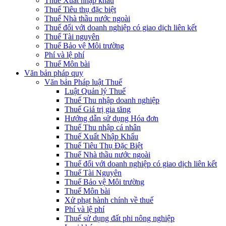
Thuế Xuất nhập khẩu
Thuế Tiêu thụ đặc biệt
Thuế Nhà thầu nước ngoài
Thuế đối với doanh nghiệp có giao dịch liên kết
Thuế Tài nguyên
Thuế Bảo vệ Môi trường
Phí và lệ phí
Thuế Môn bài
Văn bản pháp quy
Văn bản Pháp luật Thuế
Luật Quản lý Thuế
Thuế Thu nhập doanh nghiệp
Thuế Giá trị gia tăng
Hướng dẫn sử dụng Hóa đơn
Thuế Thu nhập cá nhân
Thuế Xuất Nhập Khẩu
Thuế Tiêu Thụ Đặc Biệt
Thuế Nhà thầu nước ngoài
Thuế đối với doanh nghiệp có giao dịch liên kết
Thuế Tài Nguyên
Thuế Bảo vệ Môi trường
Thuế Môn bài
Xử phạt hành chính về thuế
Phí và lệ phí
Thuế sử dụng đất phi nông nghiệp