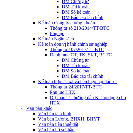
DM Chứng từ
DM Tài khoản
DM Sổ kế toán
DM Báo cáo tài chính
Kế toán Công ty chứng khoán
Thông tư số 210/2014/TT-BTC
Phụ lục
Kế toán Ngân sách
Kế toán đơn vị hành chính sự nghiệp
Thông tư 107/2017/TT-BTC
Danh mục CT, TK, SKT, BCTC
DM Chứng từ
DM Tài khoản
DM Sổ kế toán
DM Báo cáo tài chính
Kế toán hợp tác xã và liên hiệp hợp tác xã
Thông tư 24/2017/TT-BTC
Phụ lục HTX
Dự thảo TT hướng dẫn KT áp dụng cho
HTX
Văn bản khác
Văn bản tài chính
Văn bản Lương, BHXH, BHYT
Văn bản tiền thuê đất
Văn bản hồ sơ thầu