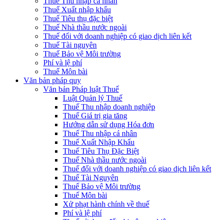
Thuế Thu nhập cá nhân
Thuế Xuất nhập khẩu
Thuế Tiêu thụ đặc biệt
Thuế Nhà thầu nước ngoài
Thuế đối với doanh nghiệp có giao dịch liên kết
Thuế Tài nguyên
Thuế Bảo vệ Môi trường
Phí và lệ phí
Thuế Môn bài
Văn bản pháp quy
Văn bản Pháp luật Thuế
Luật Quản lý Thuế
Thuế Thu nhập doanh nghiệp
Thuế Giá trị gia tăng
Hướng dẫn sử dụng Hóa đơn
Thuế Thu nhập cá nhân
Thuế Xuất Nhập Khẩu
Thuế Tiêu Thụ Đặc Biệt
Thuế Nhà thầu nước ngoài
Thuế đối với doanh nghiệp có giao dịch liên kết
Thuế Tài Nguyên
Thuế Bảo vệ Môi trường
Thuế Môn bài
Xử phạt hành chính về thuế
Phí và lệ phí