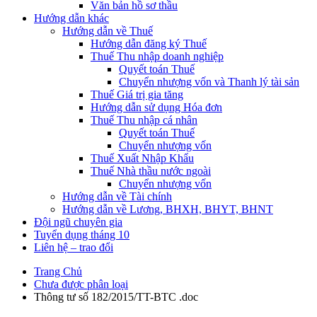
Văn bản hồ sơ thầu
Hướng dẫn khác
Hướng dẫn về Thuế
Hướng dẫn đăng ký Thuế
Thuế Thu nhập doanh nghiệp
Quyết toán Thuế
Chuyển nhượng vốn và Thanh lý tài sản
Thuế Giá trị gia tăng
Hướng dẫn sử dụng Hóa đơn
Thuế Thu nhập cá nhân
Quyết toán Thuế
Chuyển nhượng vốn
Thuế Xuất Nhập Khẩu
Thuế Nhà thầu nước ngoài
Chuyển nhượng vốn
Hướng dẫn về Tài chính
Hướng dẫn về Lương, BHXH, BHYT, BHNT
Đội ngũ chuyên gia
Tuyển dụng tháng 10
Liên hệ – trao đổi
Trang Chủ
Chưa được phân loại
Thông tư số 182/2015/TT-BTC .doc