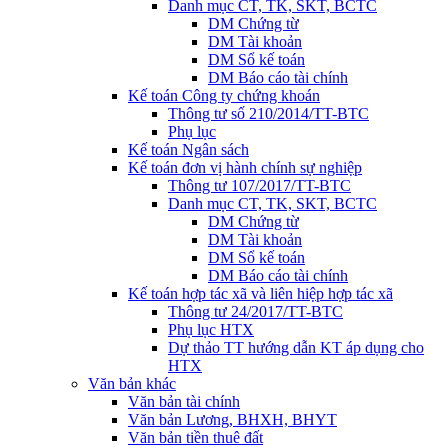
Danh mục CT, TK, SKT, BCTC
DM Chứng từ
DM Tài khoản
DM Sổ kế toán
DM Báo cáo tài chính
Kế toán Công ty chứng khoán
Thông tư số 210/2014/TT-BTC
Phụ lục
Kế toán Ngân sách
Kế toán đơn vị hành chính sự nghiệp
Thông tư 107/2017/TT-BTC
Danh mục CT, TK, SKT, BCTC
DM Chứng từ
DM Tài khoản
DM Sổ kế toán
DM Báo cáo tài chính
Kế toán hợp tác xã và liên hiệp hợp tác xã
Thông tư 24/2017/TT-BTC
Phụ lục HTX
Dự thảo TT hướng dẫn KT áp dụng cho
HTX
Văn bản khác
Văn bản tài chính
Văn bản Lương, BHXH, BHYT
Văn bản tiền thuê đất