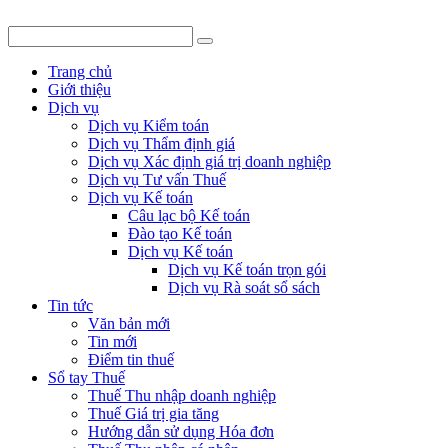
Trang chủ
Giới thiệu
Dịch vụ
Dịch vụ Kiểm toán
Dịch vụ Thẩm định giá
Dịch vụ Xác định giá trị doanh nghiệp
Dịch vụ Tư vấn Thuế
Dịch vụ Kế toán
Câu lạc bộ Kế toán
Đào tạo Kế toán
Dịch vụ Kế toán
Dịch vụ Kế toán trọn gói
Dịch vụ Rà soát sổ sách
Tin tức
Văn bản mới
Tin mới
Điểm tin thuế
Sổ tay Thuế
Thuế Thu nhập doanh nghiệp
Thuế Giá trị gia tăng
Hướng dẫn sử dụng Hóa đơn