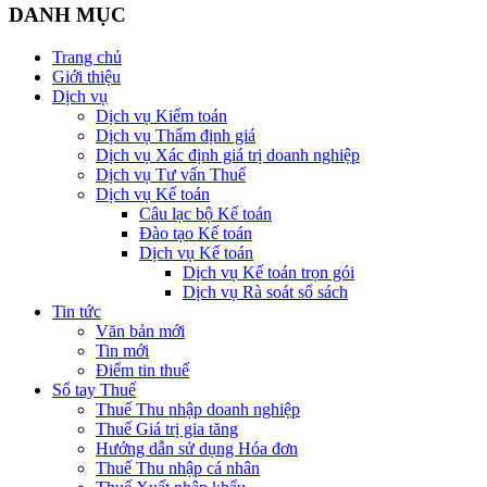
DANH MỤC
Trang chủ
Giới thiệu
Dịch vụ
Dịch vụ Kiểm toán
Dịch vụ Thẩm định giá
Dịch vụ Xác định giá trị doanh nghiệp
Dịch vụ Tư vấn Thuế
Dịch vụ Kế toán
Câu lạc bộ Kế toán
Đào tạo Kế toán
Dịch vụ Kế toán
Dịch vụ Kế toán trọn gói
Dịch vụ Rà soát sổ sách
Tin tức
Văn bản mới
Tin mới
Điểm tin thuế
Sổ tay Thuế
Thuế Thu nhập doanh nghiệp
Thuế Giá trị gia tăng
Hướng dẫn sử dụng Hóa đơn
Thuế Thu nhập cá nhân