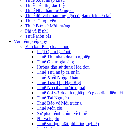
Thuế Xuất nhập khẩu
Thuế Tiêu thụ đặc biệt
Thuế Nhà thầu nước ngoài
Thuế đối với doanh nghiệp có giao dịch liên kết
Thuế Tài nguyên
Thuế Bảo vệ Môi trường
Phí và lệ phí
Thuế Môn bài
Văn bản pháp quy
Văn bản Pháp luật Thuế
Luật Quản lý Thuế
Thuế Thu nhập doanh nghiệp
Thuế Giá trị gia tăng
Hướng dẫn sử dụng Hóa đơn
Thuế Thu nhập cá nhân
Thuế Xuất Nhập Khẩu
Thuế Tiêu Thụ Đặc Biệt
Thuế Nhà thầu nước ngoài
Thuế đối với doanh nghiệp có giao dịch liên kết
Thuế Tài Nguyên
Thuế Bảo vệ Môi trường
Thuế Môn bài
Xử phạt hành chính về thuế
Phí và lệ phí
Thuế sử dụng đất phi nông nghiệp