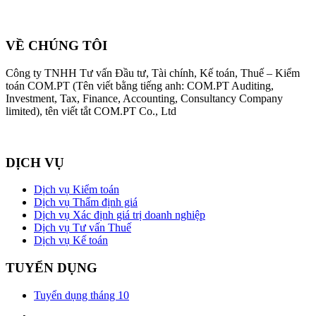
VỀ CHÚNG TÔI
Công ty TNHH Tư vấn Đầu tư, Tài chính, Kế toán, Thuế – Kiểm
toán COM.PT (Tên viết bằng tiếng anh: COM.PT Auditing,
Investment, Tax, Finance, Accounting, Consultancy Company
limited), tên viết tắt COM.PT Co., Ltd
DỊCH VỤ
Dịch vụ Kiểm toán
Dịch vụ Thẩm định giá
Dịch vụ Xác định giá trị doanh nghiệp
Dịch vụ Tư vấn Thuế
Dịch vụ Kế toán
TUYỂN DỤNG
Tuyển dụng tháng 10