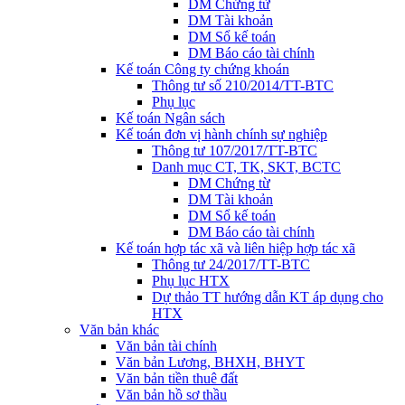
DM Chứng từ
DM Tài khoản
DM Sổ kế toán
DM Báo cáo tài chính
Kế toán Công ty chứng khoán
Thông tư số 210/2014/TT-BTC
Phụ lục
Kế toán Ngân sách
Kế toán đơn vị hành chính sự nghiệp
Thông tư 107/2017/TT-BTC
Danh mục CT, TK, SKT, BCTC
DM Chứng từ
DM Tài khoản
DM Sổ kế toán
DM Báo cáo tài chính
Kế toán hợp tác xã và liên hiệp hợp tác xã
Thông tư 24/2017/TT-BTC
Phụ lục HTX
Dự thảo TT hướng dẫn KT áp dụng cho
HTX
Văn bản khác
Văn bản tài chính
Văn bản Lương, BHXH, BHYT
Văn bản tiền thuê đất
Văn bản hồ sơ thầu