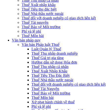
Thuế Thu nhập cá nhân
Thuế Xuất nhập khẩu
Thuế Tiêu thụ đặc biệt
Thuế Nhà thầu nước ngoài
Thuế đối với doanh nghiệp có giao dịch liên kết
Thuế Tài nguyên
Thuế Bảo vệ Môi trường
Phí và lệ phí
Thuế Môn bài
Văn bản pháp quy
Văn bản Pháp luật Thuế
Luật Quản lý Thuế
Thuế Thu nhập doanh nghiệp
Thuế Giá trị gia tăng
Hướng dẫn sử dụng Hóa đơn
Thuế Thu nhập cá nhân
Thuế Xuất Nhập Khẩu
Thuế Tiêu Thụ Đặc Biệt
Thuế Nhà thầu nước ngoài
Thuế đối với doanh nghiệp có giao dịch liên kết
Thuế Tài Nguyên
Thuế Bảo vệ Môi trường
Thuế Môn bài
Xử phạt hành chính về thuế
Phí và lệ phí