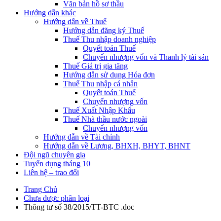
Văn bản hồ sơ thầu
Hướng dẫn khác
Hướng dẫn về Thuế
Hướng dẫn đăng ký Thuế
Thuế Thu nhập doanh nghiệp
Quyết toán Thuế
Chuyển nhượng vốn và Thanh lý tài sản
Thuế Giá trị gia tăng
Hướng dẫn sử dụng Hóa đơn
Thuế Thu nhập cá nhân
Quyết toán Thuế
Chuyển nhượng vốn
Thuế Xuất Nhập Khẩu
Thuế Nhà thầu nước ngoài
Chuyển nhượng vốn
Hướng dẫn về Tài chính
Hướng dẫn về Lương, BHXH, BHYT, BHNT
Đội ngũ chuyên gia
Tuyển dụng tháng 10
Liên hệ – trao đổi
Trang Chủ
Chưa được phân loại
Thông tư số 38/2015/TT-BTC .doc