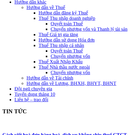
Hướng dẫn khác
Hướng dẫn về Thuế
Hướng dẫn đăng ký Thuế
Thuế Thu nhập doanh nghiệp
Quyết toán Thuế
Chuyển nhượng vốn và Thanh lý tài sản
Thuế Giá trị gia tăng
Hướng dẫn sử dụng Hóa đơn
Thuế Thu nhập cá nhân
Quyết toán Thuế
Chuyển nhượng vốn
Thuế Xuất Nhập Khẩu
Thuế Nhà thầu nước ngoài
Chuyển nhượng vốn
Hướng dẫn về Tài chính
Hướng dẫn về Lương, BHXH, BHYT, BHNT
Đội ngũ chuyên gia
Tuyển dụng tháng 10
Liên hệ – trao đổi
TIN TỨC
Cách viết hoá đơn hàng hoá, dịch vụ không chịu thuế GTGT