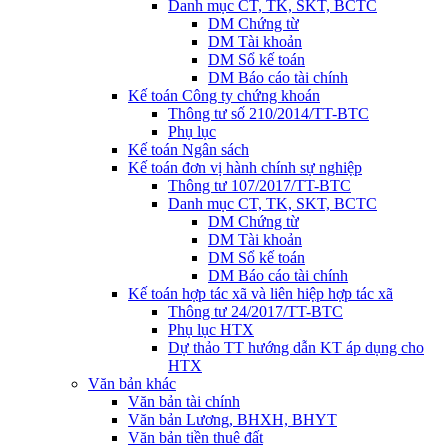
Danh mục CT, TK, SKT, BCTC
DM Chứng từ
DM Tài khoản
DM Sổ kế toán
DM Báo cáo tài chính
Kế toán Công ty chứng khoán
Thông tư số 210/2014/TT-BTC
Phụ lục
Kế toán Ngân sách
Kế toán đơn vị hành chính sự nghiệp
Thông tư 107/2017/TT-BTC
Danh mục CT, TK, SKT, BCTC
DM Chứng từ
DM Tài khoản
DM Sổ kế toán
DM Báo cáo tài chính
Kế toán hợp tác xã và liên hiệp hợp tác xã
Thông tư 24/2017/TT-BTC
Phụ lục HTX
Dự thảo TT hướng dẫn KT áp dụng cho
HTX
Văn bản khác
Văn bản tài chính
Văn bản Lương, BHXH, BHYT
Văn bản tiền thuê đất