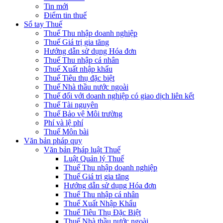
Tin mới
Điểm tin thuế
Sổ tay Thuế
Thuế Thu nhập doanh nghiệp
Thuế Giá trị gia tăng
Hướng dẫn sử dụng Hóa đơn
Thuế Thu nhập cá nhân
Thuế Xuất nhập khẩu
Thuế Tiêu thụ đặc biệt
Thuế Nhà thầu nước ngoài
Thuế đối với doanh nghiệp có giao dịch liên kết
Thuế Tài nguyên
Thuế Bảo vệ Môi trường
Phí và lệ phí
Thuế Môn bài
Văn bản pháp quy
Văn bản Pháp luật Thuế
Luật Quản lý Thuế
Thuế Thu nhập doanh nghiệp
Thuế Giá trị gia tăng
Hướng dẫn sử dụng Hóa đơn
Thuế Thu nhập cá nhân
Thuế Xuất Nhập Khẩu
Thuế Tiêu Thụ Đặc Biệt
Thuế Nhà thầu nước ngoài