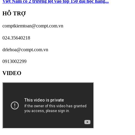
Việt Nam có 2 trường lọt vào top 150 đại học hàng...
HỖ TRỢ
comptkiemtoan@compt.com.vn
024.35640218
drlehoa@compt.com.vn
0913002299
VIDEO