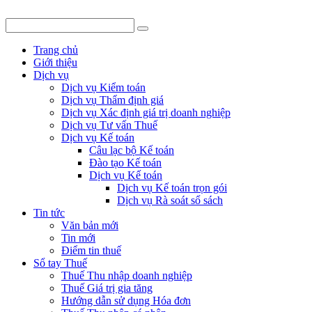
Trang chủ
Giới thiệu
Dịch vụ
Dịch vụ Kiểm toán
Dịch vụ Thẩm định giá
Dịch vụ Xác định giá trị doanh nghiệp
Dịch vụ Tư vấn Thuế
Dịch vụ Kế toán
Câu lạc bộ Kế toán
Đào tạo Kế toán
Dịch vụ Kế toán
Dịch vụ Kế toán trọn gói
Dịch vụ Rà soát sổ sách
Tin tức
Văn bản mới
Tin mới
Điểm tin thuế
Sổ tay Thuế
Thuế Thu nhập doanh nghiệp
Thuế Giá trị gia tăng
Hướng dẫn sử dụng Hóa đơn