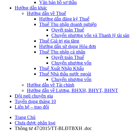
Văn bản hồ sơ thầu
Hướng dẫn khác
Hướng dẫn về Thuế
Hướng dẫn đăng ký Thuế
Thuế Thu nhập doanh nghiệp
Quyết toán Thuế
Chuyển nhượng vốn và Thanh lý tài sản
Thuế Giá trị gia tăng
Hướng dẫn sử dụng Hóa đơn
Thuế Thu nhập cá nhân
Quyết toán Thuế
Chuyển nhượng vốn
Thuế Xuất Nhập Khẩu
Thuế Nhà thầu nước ngoài
Chuyển nhượng vốn
Hướng dẫn về Tài chính
Hướng dẫn về Lương, BHXH, BHYT, BHNT
Đội ngũ chuyên gia
Tuyển dụng tháng 10
Liên hệ – trao đổi
Trang Chủ
Chưa được phân loại
Thông tư 47/2015/TT-BLĐTBXH .doc