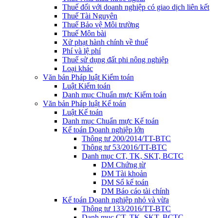
Thuế đối với doanh nghiệp có giao dịch liên kết
Thuế Tài Nguyên
Thuế Bảo vệ Môi trường
Thuế Môn bài
Xử phạt hành chính về thuế
Phí và lệ phí
Thuế sử dụng đất phi nông nghiệp
Loại khác
Văn bản Pháp luật Kiểm toán
Luật Kiểm toán
Danh mục Chuẩn mực Kiểm toán
Văn bản Pháp luật Kế toán
Luật Kế toán
Danh mục Chuẩn mực Kế toán
Kế toán Doanh nghiệp lớn
Thông tư 200/2014/TT-BTC
Thông tư 53/2016/TT-BTC
Danh mục CT, TK, SKT, BCTC
DM Chứng từ
DM Tài khoản
DM Sổ kế toán
DM Báo cáo tài chính
Kế toán Doanh nghiệp nhỏ và vừa
Thông tư 133/2016/TT-BTC
Danh mục CT, TK, SKT, BCTC