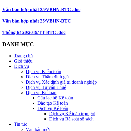
Văn bản hợp nhất 25/VBHN-BTC .doc
Văn bản hợp nhất 25/VBHN-BTC
Thông tư 20/2019/TT-BTC .doc
DANH MỤC
Trang chủ
Giới thiệu
Dịch vụ
Dịch vụ Kiểm toán
Dịch vụ Thẩm định giá
Dịch vụ Xác định giá trị doanh nghiệp
Dịch vụ Tư vấn Thuế
Dịch vụ Kế toán
Câu lạc bộ Kế toán
Đào tạo Kế toán
Dịch vụ Kế toán
Dịch vụ Kế toán trọn gói
Dịch vụ Rà soát sổ sách
Tin tức
Văn bản mới