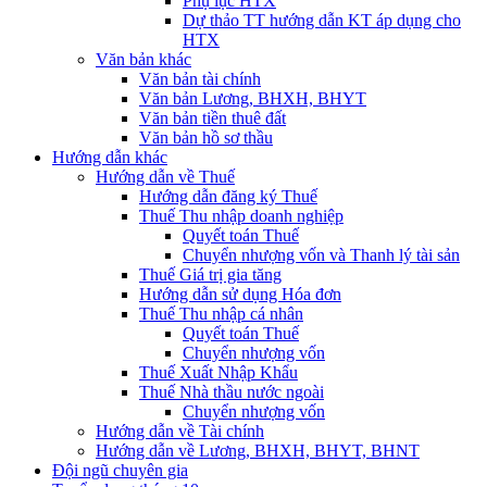
Phụ lục HTX
Dự thảo TT hướng dẫn KT áp dụng cho
HTX
Văn bản khác
Văn bản tài chính
Văn bản Lương, BHXH, BHYT
Văn bản tiền thuê đất
Văn bản hồ sơ thầu
Hướng dẫn khác
Hướng dẫn về Thuế
Hướng dẫn đăng ký Thuế
Thuế Thu nhập doanh nghiệp
Quyết toán Thuế
Chuyển nhượng vốn và Thanh lý tài sản
Thuế Giá trị gia tăng
Hướng dẫn sử dụng Hóa đơn
Thuế Thu nhập cá nhân
Quyết toán Thuế
Chuyển nhượng vốn
Thuế Xuất Nhập Khẩu
Thuế Nhà thầu nước ngoài
Chuyển nhượng vốn
Hướng dẫn về Tài chính
Hướng dẫn về Lương, BHXH, BHYT, BHNT
Đội ngũ chuyên gia