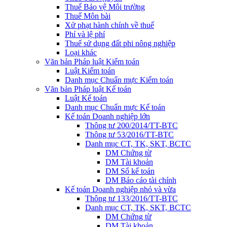
Thuế Bảo vệ Môi trường
Thuế Môn bài
Xử phạt hành chính về thuế
Phí và lệ phí
Thuế sử dụng đất phi nông nghiệp
Loại khác
Văn bản Pháp luật Kiểm toán
Luật Kiểm toán
Danh mục Chuẩn mực Kiểm toán
Văn bản Pháp luật Kế toán
Luật Kế toán
Danh mục Chuẩn mực Kế toán
Kế toán Doanh nghiệp lớn
Thông tư 200/2014/TT-BTC
Thông tư 53/2016/TT-BTC
Danh mục CT, TK, SKT, BCTC
DM Chứng từ
DM Tài khoản
DM Sổ kế toán
DM Báo cáo tài chính
Kế toán Doanh nghiệp nhỏ và vừa
Thông tư 133/2016/TT-BTC
Danh mục CT, TK, SKT, BCTC
DM Chứng từ
DM Tài khoản