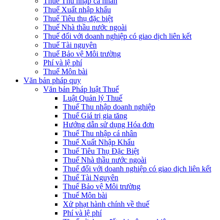
Thuế Thu nhập cá nhân
Thuế Xuất nhập khẩu
Thuế Tiêu thụ đặc biệt
Thuế Nhà thầu nước ngoài
Thuế đối với doanh nghiệp có giao dịch liên kết
Thuế Tài nguyên
Thuế Bảo vệ Môi trường
Phí và lệ phí
Thuế Môn bài
Văn bản pháp quy
Văn bản Pháp luật Thuế
Luật Quản lý Thuế
Thuế Thu nhập doanh nghiệp
Thuế Giá trị gia tăng
Hướng dẫn sử dụng Hóa đơn
Thuế Thu nhập cá nhân
Thuế Xuất Nhập Khẩu
Thuế Tiêu Thụ Đặc Biệt
Thuế Nhà thầu nước ngoài
Thuế đối với doanh nghiệp có giao dịch liên kết
Thuế Tài Nguyên
Thuế Bảo vệ Môi trường
Thuế Môn bài
Xử phạt hành chính về thuế
Phí và lệ phí