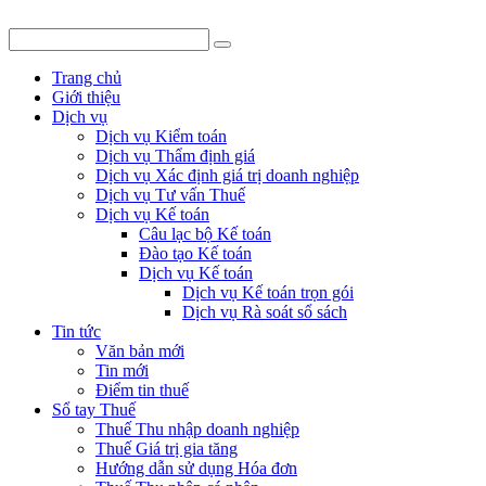
Trang chủ
Giới thiệu
Dịch vụ
Dịch vụ Kiểm toán
Dịch vụ Thẩm định giá
Dịch vụ Xác định giá trị doanh nghiệp
Dịch vụ Tư vấn Thuế
Dịch vụ Kế toán
Câu lạc bộ Kế toán
Đào tạo Kế toán
Dịch vụ Kế toán
Dịch vụ Kế toán trọn gói
Dịch vụ Rà soát sổ sách
Tin tức
Văn bản mới
Tin mới
Điểm tin thuế
Sổ tay Thuế
Thuế Thu nhập doanh nghiệp
Thuế Giá trị gia tăng
Hướng dẫn sử dụng Hóa đơn