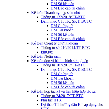
DM Sổ kế toán
DM Báo cáo tài chính
Kế toán Doanh nghiệp siêu nhỏ
Thông tư 132/2018/TT-BTC
Danh mục CT, TK, SKT, BCTC
DM Chứng từ
DM Tài khoản
DM Sổ kế toán
DM Báo cáo tài chính
Kế toán Công ty chứng khoán
Thông tư số 210/2014/TT-BTC
Phụ lục
Kế toán Ngân sách
Kế toán đơn vị hành chính sự nghiệp
Thông tư 107/2017/TT-BTC
Danh mục CT, TK, SKT, BCTC
DM Chứng từ
DM Tài khoản
DM Sổ kế toán
DM Báo cáo tài chính
Kế toán hợp tác xã và liên hiệp hợp tác xã
Thông tư 24/2017/TT-BTC
Phụ lục HTX
Dự thảo TT hướng dẫn KT áp dụng cho
HTX