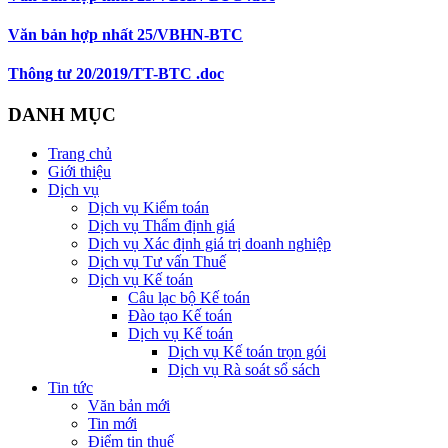
Văn bản hợp nhất 25/VBHN-BTC
Thông tư 20/2019/TT-BTC .doc
DANH MỤC
Trang chủ
Giới thiệu
Dịch vụ
Dịch vụ Kiểm toán
Dịch vụ Thẩm định giá
Dịch vụ Xác định giá trị doanh nghiệp
Dịch vụ Tư vấn Thuế
Dịch vụ Kế toán
Câu lạc bộ Kế toán
Đào tạo Kế toán
Dịch vụ Kế toán
Dịch vụ Kế toán trọn gói
Dịch vụ Rà soát sổ sách
Tin tức
Văn bản mới
Tin mới
Điểm tin thuế