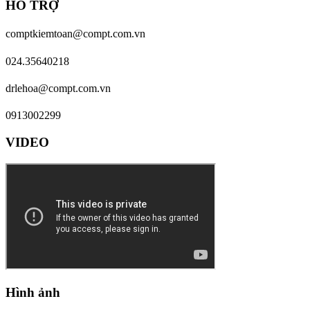
HỖ TRỢ
comptkiemtoan@compt.com.vn
024.35640218
drlehoa@compt.com.vn
0913002299
VIDEO
Hình ảnh