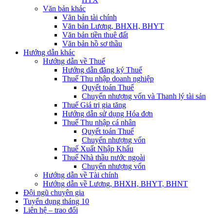
Văn bản khác
Văn bản tài chính
Văn bản Lương, BHXH, BHYT
Văn bản tiền thuê đất
Văn bản hồ sơ thầu
Hướng dẫn khác
Hướng dẫn về Thuế
Hướng dẫn đăng ký Thuế
Thuế Thu nhập doanh nghiệp
Quyết toán Thuế
Chuyển nhượng vốn và Thanh lý tài sản
Thuế Giá trị gia tăng
Hướng dẫn sử dụng Hóa đơn
Thuế Thu nhập cá nhân
Quyết toán Thuế
Chuyển nhượng vốn
Thuế Xuất Nhập Khẩu
Thuế Nhà thầu nước ngoài
Chuyển nhượng vốn
Hướng dẫn về Tài chính
Hướng dẫn về Lương, BHXH, BHYT, BHNT
Đội ngũ chuyên gia
Tuyển dụng tháng 10
Liên hệ – trao đổi