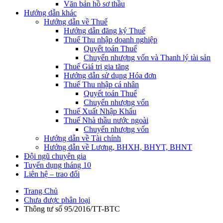
Văn bản hồ sơ thầu
Hướng dẫn khác
Hướng dẫn về Thuế
Hướng dẫn đăng ký Thuế
Thuế Thu nhập doanh nghiệp
Quyết toán Thuế
Chuyển nhượng vốn và Thanh lý tài sản
Thuế Giá trị gia tăng
Hướng dẫn sử dụng Hóa đơn
Thuế Thu nhập cá nhân
Quyết toán Thuế
Chuyển nhượng vốn
Thuế Xuất Nhập Khẩu
Thuế Nhà thầu nước ngoài
Chuyển nhượng vốn
Hướng dẫn về Tài chính
Hướng dẫn về Lương, BHXH, BHYT, BHNT
Đội ngũ chuyên gia
Tuyển dụng tháng 10
Liên hệ – trao đổi
Trang Chủ
Chưa được phân loại
Thông tư số 95/2016/TT-BTC