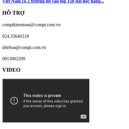
Việt Nam có 2 trường lọt vào top 150 đại học hàng...
HỖ TRỢ
comptkiemtoan@compt.com.vn
024.35640218
drlehoa@compt.com.vn
0913002299
VIDEO