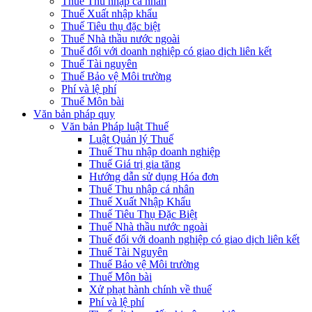
Thuế Thu nhập cá nhân
Thuế Xuất nhập khẩu
Thuế Tiêu thụ đặc biệt
Thuế Nhà thầu nước ngoài
Thuế đối với doanh nghiệp có giao dịch liên kết
Thuế Tài nguyên
Thuế Bảo vệ Môi trường
Phí và lệ phí
Thuế Môn bài
Văn bản pháp quy
Văn bản Pháp luật Thuế
Luật Quản lý Thuế
Thuế Thu nhập doanh nghiệp
Thuế Giá trị gia tăng
Hướng dẫn sử dụng Hóa đơn
Thuế Thu nhập cá nhân
Thuế Xuất Nhập Khẩu
Thuế Tiêu Thụ Đặc Biệt
Thuế Nhà thầu nước ngoài
Thuế đối với doanh nghiệp có giao dịch liên kết
Thuế Tài Nguyên
Thuế Bảo vệ Môi trường
Thuế Môn bài
Xử phạt hành chính về thuế
Phí và lệ phí