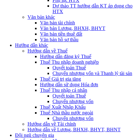
Phụ lục HTX
Dự thảo TT hướng dẫn KT áp dụng cho
HTX
Văn bản khác
Văn bản tài chính
Văn bản Lương, BHXH, BHYT
Văn bản tiền thuê đất
Văn bản hồ sơ thầu
Hướng dẫn khác
Hướng dẫn về Thuế
Hướng dẫn đăng ký Thuế
Thuế Thu nhập doanh nghiệp
Quyết toán Thuế
Chuyển nhượng vốn và Thanh lý tài sản
Thuế Giá trị gia tăng
Hướng dẫn sử dụng Hóa đơn
Thuế Thu nhập cá nhân
Quyết toán Thuế
Chuyển nhượng vốn
Thuế Xuất Nhập Khẩu
Thuế Nhà thầu nước ngoài
Chuyển nhượng vốn
Hướng dẫn về Tài chính
Hướng dẫn về Lương, BHXH, BHYT, BHNT
Đội ngũ chuyên gia