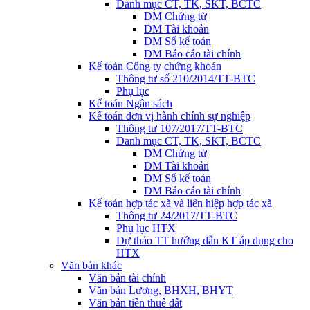
Danh mục CT, TK, SKT, BCTC
DM Chứng từ
DM Tài khoản
DM Sổ kế toán
DM Báo cáo tài chính
Kế toán Công ty chứng khoán
Thông tư số 210/2014/TT-BTC
Phụ lục
Kế toán Ngân sách
Kế toán đơn vị hành chính sự nghiệp
Thông tư 107/2017/TT-BTC
Danh mục CT, TK, SKT, BCTC
DM Chứng từ
DM Tài khoản
DM Sổ kế toán
DM Báo cáo tài chính
Kế toán hợp tác xã và liên hiệp hợp tác xã
Thông tư 24/2017/TT-BTC
Phụ lục HTX
Dự thảo TT hướng dẫn KT áp dụng cho
HTX
Văn bản khác
Văn bản tài chính
Văn bản Lương, BHXH, BHYT
Văn bản tiền thuê đất