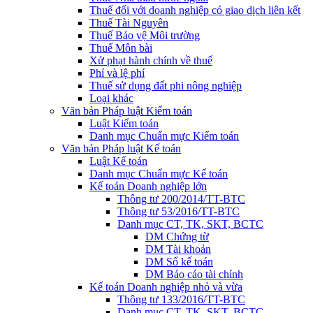
Thuế đối với doanh nghiệp có giao dịch liên kết
Thuế Tài Nguyên
Thuế Bảo vệ Môi trường
Thuế Môn bài
Xử phạt hành chính về thuế
Phí và lệ phí
Thuế sử dụng đất phi nông nghiệp
Loại khác
Văn bản Pháp luật Kiểm toán
Luật Kiểm toán
Danh mục Chuẩn mực Kiểm toán
Văn bản Pháp luật Kế toán
Luật Kế toán
Danh mục Chuẩn mực Kế toán
Kế toán Doanh nghiệp lớn
Thông tư 200/2014/TT-BTC
Thông tư 53/2016/TT-BTC
Danh mục CT, TK, SKT, BCTC
DM Chứng từ
DM Tài khoản
DM Sổ kế toán
DM Báo cáo tài chính
Kế toán Doanh nghiệp nhỏ và vừa
Thông tư 133/2016/TT-BTC
Danh mục CT, TK, SKT, BCTC