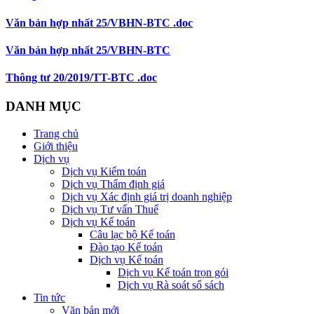
Văn bản hợp nhất 25/VBHN-BTC .doc
Văn bản hợp nhất 25/VBHN-BTC
Thông tư 20/2019/TT-BTC .doc
DANH MỤC
Trang chủ
Giới thiệu
Dịch vụ
Dịch vụ Kiểm toán
Dịch vụ Thẩm định giá
Dịch vụ Xác định giá trị doanh nghiệp
Dịch vụ Tư vấn Thuế
Dịch vụ Kế toán
Câu lạc bộ Kế toán
Đào tạo Kế toán
Dịch vụ Kế toán
Dịch vụ Kế toán trọn gói
Dịch vụ Rà soát sổ sách
Tin tức
Văn bản mới