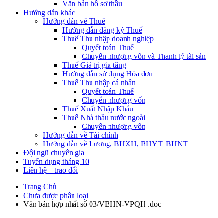
Văn bản hồ sơ thầu
Hướng dẫn khác
Hướng dẫn về Thuế
Hướng dẫn đăng ký Thuế
Thuế Thu nhập doanh nghiệp
Quyết toán Thuế
Chuyển nhượng vốn và Thanh lý tài sản
Thuế Giá trị gia tăng
Hướng dẫn sử dụng Hóa đơn
Thuế Thu nhập cá nhân
Quyết toán Thuế
Chuyển nhượng vốn
Thuế Xuất Nhập Khẩu
Thuế Nhà thầu nước ngoài
Chuyển nhượng vốn
Hướng dẫn về Tài chính
Hướng dẫn về Lương, BHXH, BHYT, BHNT
Đội ngũ chuyên gia
Tuyển dụng tháng 10
Liên hệ – trao đổi
Trang Chủ
Chưa được phân loại
Văn bản hợp nhất số 03/VBHN-VPQH .doc