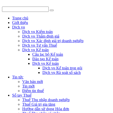
Trang chủ
Giới thiệu
Dịch vụ
Dịch vụ Kiểm toán
Dịch vụ Thẩm định giá
Dịch vụ Xác định giá trị doanh nghiệp
Dịch vụ Tư vấn Thuế
Dịch vụ Kế toán
Câu lạc bộ Kế toán
Đào tạo Kế toán
Dịch vụ Kế toán
Dịch vụ Kế toán trọn gói
Dịch vụ Rà soát sổ sách
Tin tức
Văn bản mới
Tin mới
Điểm tin thuế
Sổ tay Thuế
Thuế Thu nhập doanh nghiệp
Thuế Giá trị gia tăng
Hướng dẫn sử dụng Hóa đơn