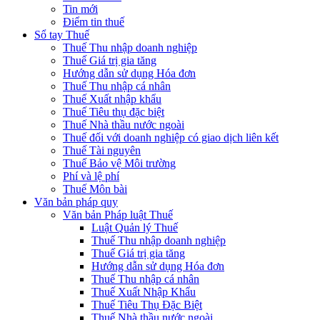
Tin mới
Điểm tin thuế
Sổ tay Thuế
Thuế Thu nhập doanh nghiệp
Thuế Giá trị gia tăng
Hướng dẫn sử dụng Hóa đơn
Thuế Thu nhập cá nhân
Thuế Xuất nhập khẩu
Thuế Tiêu thụ đặc biệt
Thuế Nhà thầu nước ngoài
Thuế đối với doanh nghiệp có giao dịch liên kết
Thuế Tài nguyên
Thuế Bảo vệ Môi trường
Phí và lệ phí
Thuế Môn bài
Văn bản pháp quy
Văn bản Pháp luật Thuế
Luật Quản lý Thuế
Thuế Thu nhập doanh nghiệp
Thuế Giá trị gia tăng
Hướng dẫn sử dụng Hóa đơn
Thuế Thu nhập cá nhân
Thuế Xuất Nhập Khẩu
Thuế Tiêu Thụ Đặc Biệt
Thuế Nhà thầu nước ngoài