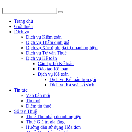
Trang chủ
Giới thiệu
Dịch vụ
Dịch vụ Kiểm toán
Dịch vụ Thẩm định giá
Dịch vụ Xác định giá trị doanh nghiệp
Dịch vụ Tư vấn Thuế
Dịch vụ Kế toán
Câu lạc bộ Kế toán
Đào tạo Kế toán
Dịch vụ Kế toán
Dịch vụ Kế toán trọn gói
Dịch vụ Rà soát sổ sách
Tin tức
Văn bản mới
Tin mới
Điểm tin thuế
Sổ tay Thuế
Thuế Thu nhập doanh nghiệp
Thuế Giá trị gia tăng
Hướng dẫn sử dụng Hóa đơn