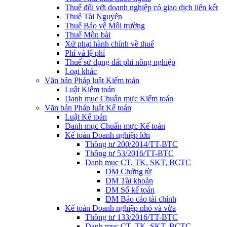
Thuế đối với doanh nghiệp có giao dịch liên kết
Thuế Tài Nguyên
Thuế Bảo vệ Môi trường
Thuế Môn bài
Xử phạt hành chính về thuế
Phí và lệ phí
Thuế sử dụng đất phi nông nghiệp
Loại khác
Văn bản Pháp luật Kiểm toán
Luật Kiểm toán
Danh mục Chuẩn mực Kiểm toán
Văn bản Pháp luật Kế toán
Luật Kế toán
Danh mục Chuẩn mực Kế toán
Kế toán Doanh nghiệp lớn
Thông tư 200/2014/TT-BTC
Thông tư 53/2016/TT-BTC
Danh mục CT, TK, SKT, BCTC
DM Chứng từ
DM Tài khoản
DM Sổ kế toán
DM Báo cáo tài chính
Kế toán Doanh nghiệp nhỏ và vừa
Thông tư 133/2016/TT-BTC
Danh mục CT, TK, SKT, BCTC