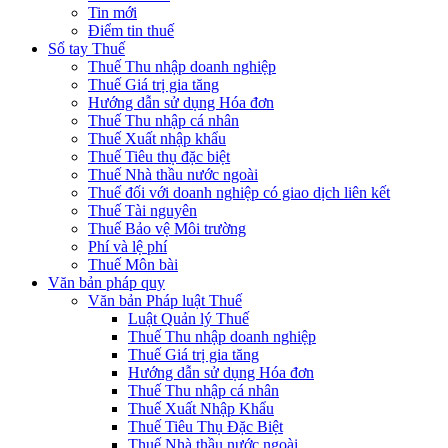
Tin mới
Điểm tin thuế
Sổ tay Thuế
Thuế Thu nhập doanh nghiệp
Thuế Giá trị gia tăng
Hướng dẫn sử dụng Hóa đơn
Thuế Thu nhập cá nhân
Thuế Xuất nhập khẩu
Thuế Tiêu thụ đặc biệt
Thuế Nhà thầu nước ngoài
Thuế đối với doanh nghiệp có giao dịch liên kết
Thuế Tài nguyên
Thuế Bảo vệ Môi trường
Phí và lệ phí
Thuế Môn bài
Văn bản pháp quy
Văn bản Pháp luật Thuế
Luật Quản lý Thuế
Thuế Thu nhập doanh nghiệp
Thuế Giá trị gia tăng
Hướng dẫn sử dụng Hóa đơn
Thuế Thu nhập cá nhân
Thuế Xuất Nhập Khẩu
Thuế Tiêu Thụ Đặc Biệt
Thuế Nhà thầu nước ngoài