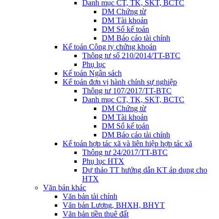
Danh mục CT, TK, SKT, BCTC
DM Chứng từ
DM Tài khoản
DM Sổ kế toán
DM Báo cáo tài chính
Kế toán Công ty chứng khoán
Thông tư số 210/2014/TT-BTC
Phụ lục
Kế toán Ngân sách
Kế toán đơn vị hành chính sự nghiệp
Thông tư 107/2017/TT-BTC
Danh mục CT, TK, SKT, BCTC
DM Chứng từ
DM Tài khoản
DM Sổ kế toán
DM Báo cáo tài chính
Kế toán hợp tác xã và liên hiệp hợp tác xã
Thông tư 24/2017/TT-BTC
Phụ lục HTX
Dự thảo TT hướng dẫn KT áp dụng cho
HTX
Văn bản khác
Văn bản tài chính
Văn bản Lương, BHXH, BHYT
Văn bản tiền thuê đất