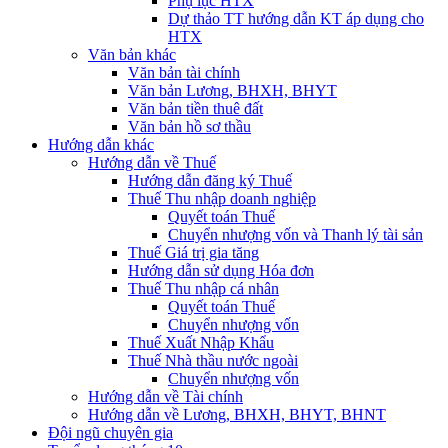
Phụ lục HTX
Dự thảo TT hướng dẫn KT áp dụng cho
HTX
Văn bản khác
Văn bản tài chính
Văn bản Lương, BHXH, BHYT
Văn bản tiền thuê đất
Văn bản hồ sơ thầu
Hướng dẫn khác
Hướng dẫn về Thuế
Hướng dẫn đăng ký Thuế
Thuế Thu nhập doanh nghiệp
Quyết toán Thuế
Chuyển nhượng vốn và Thanh lý tài sản
Thuế Giá trị gia tăng
Hướng dẫn sử dụng Hóa đơn
Thuế Thu nhập cá nhân
Quyết toán Thuế
Chuyển nhượng vốn
Thuế Xuất Nhập Khẩu
Thuế Nhà thầu nước ngoài
Chuyển nhượng vốn
Hướng dẫn về Tài chính
Hướng dẫn về Lương, BHXH, BHYT, BHNT
Đội ngũ chuyên gia