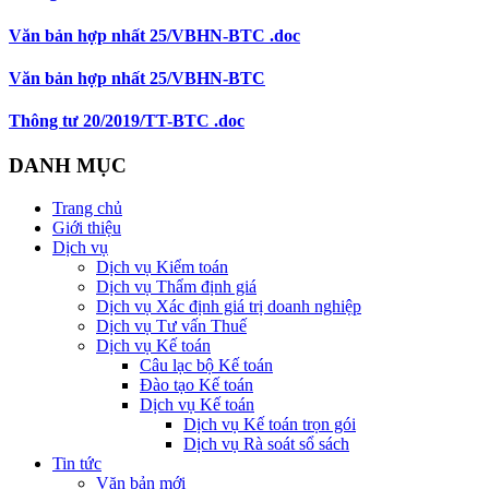
Văn bản hợp nhất 25/VBHN-BTC .doc
Văn bản hợp nhất 25/VBHN-BTC
Thông tư 20/2019/TT-BTC .doc
DANH MỤC
Trang chủ
Giới thiệu
Dịch vụ
Dịch vụ Kiểm toán
Dịch vụ Thẩm định giá
Dịch vụ Xác định giá trị doanh nghiệp
Dịch vụ Tư vấn Thuế
Dịch vụ Kế toán
Câu lạc bộ Kế toán
Đào tạo Kế toán
Dịch vụ Kế toán
Dịch vụ Kế toán trọn gói
Dịch vụ Rà soát sổ sách
Tin tức
Văn bản mới