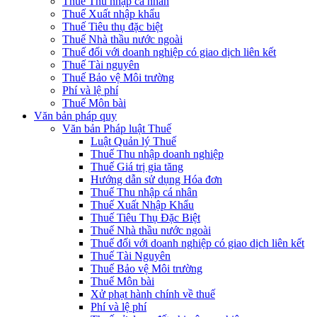
Thuế Thu nhập cá nhân
Thuế Xuất nhập khẩu
Thuế Tiêu thụ đặc biệt
Thuế Nhà thầu nước ngoài
Thuế đối với doanh nghiệp có giao dịch liên kết
Thuế Tài nguyên
Thuế Bảo vệ Môi trường
Phí và lệ phí
Thuế Môn bài
Văn bản pháp quy
Văn bản Pháp luật Thuế
Luật Quản lý Thuế
Thuế Thu nhập doanh nghiệp
Thuế Giá trị gia tăng
Hướng dẫn sử dụng Hóa đơn
Thuế Thu nhập cá nhân
Thuế Xuất Nhập Khẩu
Thuế Tiêu Thụ Đặc Biệt
Thuế Nhà thầu nước ngoài
Thuế đối với doanh nghiệp có giao dịch liên kết
Thuế Tài Nguyên
Thuế Bảo vệ Môi trường
Thuế Môn bài
Xử phạt hành chính về thuế
Phí và lệ phí