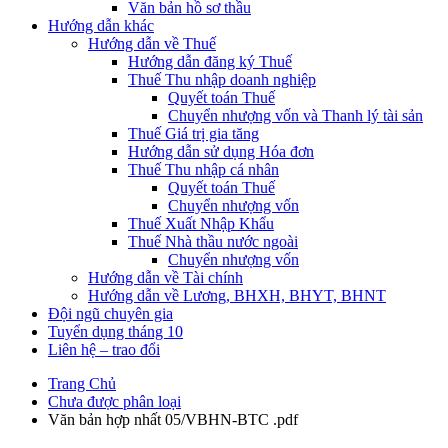
Văn bản hồ sơ thầu
Hướng dẫn khác
Hướng dẫn về Thuế
Hướng dẫn đăng ký Thuế
Thuế Thu nhập doanh nghiệp
Quyết toán Thuế
Chuyển nhượng vốn và Thanh lý tài sản
Thuế Giá trị gia tăng
Hướng dẫn sử dụng Hóa đơn
Thuế Thu nhập cá nhân
Quyết toán Thuế
Chuyển nhượng vốn
Thuế Xuất Nhập Khẩu
Thuế Nhà thầu nước ngoài
Chuyển nhượng vốn
Hướng dẫn về Tài chính
Hướng dẫn về Lương, BHXH, BHYT, BHNT
Đội ngũ chuyên gia
Tuyển dụng tháng 10
Liên hệ – trao đổi
Trang Chủ
Chưa được phân loại
Văn bản hợp nhất 05/VBHN-BTC .pdf