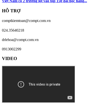
Việt Nam có 2 trường lọt vào top 150 đại học hàng...
HỖ TRỢ
comptkiemtoan@compt.com.vn
024.35640218
drlehoa@compt.com.vn
0913002299
VIDEO