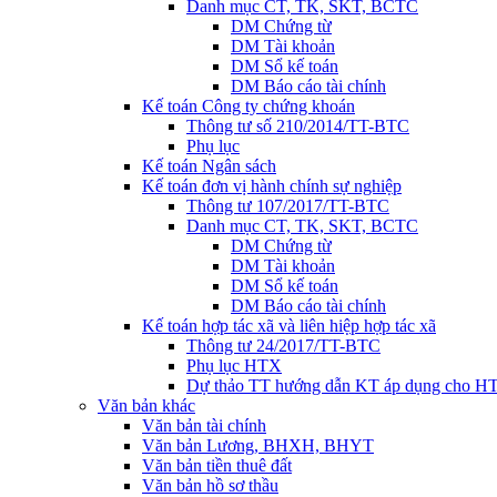
Danh mục CT, TK, SKT, BCTC
DM Chứng từ
DM Tài khoản
DM Sổ kế toán
DM Báo cáo tài chính
Kế toán Công ty chứng khoán
Thông tư số 210/2014/TT-BTC
Phụ lục
Kế toán Ngân sách
Kế toán đơn vị hành chính sự nghiệp
Thông tư 107/2017/TT-BTC
Danh mục CT, TK, SKT, BCTC
DM Chứng từ
DM Tài khoản
DM Sổ kế toán
DM Báo cáo tài chính
Kế toán hợp tác xã và liên hiệp hợp tác xã
Thông tư 24/2017/TT-BTC
Phụ lục HTX
Dự thảo TT hướng dẫn KT áp dụng cho H
Văn bản khác
Văn bản tài chính
Văn bản Lương, BHXH, BHYT
Văn bản tiền thuê đất
Văn bản hồ sơ thầu