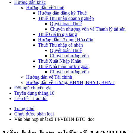
Hướng dẫn khác
Hướng dẫn về Thuế
Hướng dẫn đăng ký Thuế
Thuế Thu nhập doanh nghiệp
Quyết toán Thuế
Chuyển nhượng vốn và Thanh lý tài sản
Thuế Giá trị gia tăng
Hướng dẫn sử dụng Hóa đơn
Thuế Thu nhập cá nhân
Quyết toán Thuế
Chuyển nhượng vốn
Thuế Xuất Nhập Khẩu
Thuế Nhà thầu nước ngoài
Chuyển nhượng vốn
Hướng dẫn về Tài chính
Hướng dẫn về Lương, BHXH, BHYT, BHNT
Đội ngũ chuyên gia
Tuyển dụng tháng 10
Liên hệ – trao đổi
Trang Chủ
Chưa được phân loại
Văn bản hợp nhất số 14/VBHN-BTC .doc