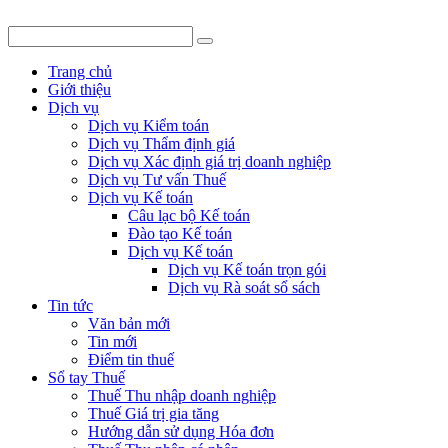
Trang chủ
Giới thiệu
Dịch vụ
Dịch vụ Kiểm toán
Dịch vụ Thẩm định giá
Dịch vụ Xác định giá trị doanh nghiệp
Dịch vụ Tư vấn Thuế
Dịch vụ Kế toán
Câu lạc bộ Kế toán
Đào tạo Kế toán
Dịch vụ Kế toán
Dịch vụ Kế toán trọn gói
Dịch vụ Rà soát sổ sách
Tin tức
Văn bản mới
Tin mới
Điểm tin thuế
Sổ tay Thuế
Thuế Thu nhập doanh nghiệp
Thuế Giá trị gia tăng
Hướng dẫn sử dụng Hóa đơn