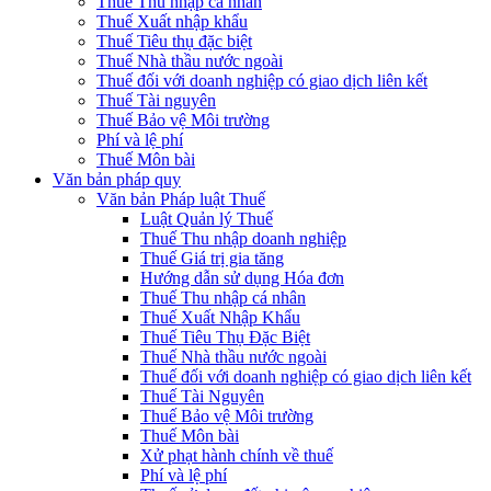
Thuế Thu nhập cá nhân
Thuế Xuất nhập khẩu
Thuế Tiêu thụ đặc biệt
Thuế Nhà thầu nước ngoài
Thuế đối với doanh nghiệp có giao dịch liên kết
Thuế Tài nguyên
Thuế Bảo vệ Môi trường
Phí và lệ phí
Thuế Môn bài
Văn bản pháp quy
Văn bản Pháp luật Thuế
Luật Quản lý Thuế
Thuế Thu nhập doanh nghiệp
Thuế Giá trị gia tăng
Hướng dẫn sử dụng Hóa đơn
Thuế Thu nhập cá nhân
Thuế Xuất Nhập Khẩu
Thuế Tiêu Thụ Đặc Biệt
Thuế Nhà thầu nước ngoài
Thuế đối với doanh nghiệp có giao dịch liên kết
Thuế Tài Nguyên
Thuế Bảo vệ Môi trường
Thuế Môn bài
Xử phạt hành chính về thuế
Phí và lệ phí