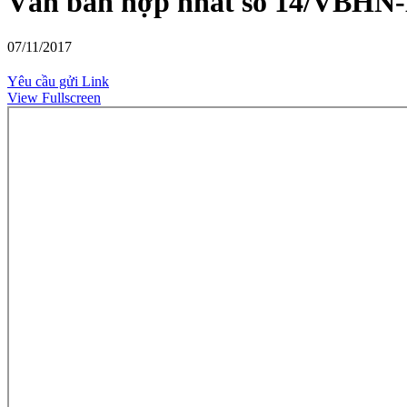
Văn bản hợp nhất số 14/VBHN
07/11/2017
Yêu cầu gửi Link
View Fullscreen