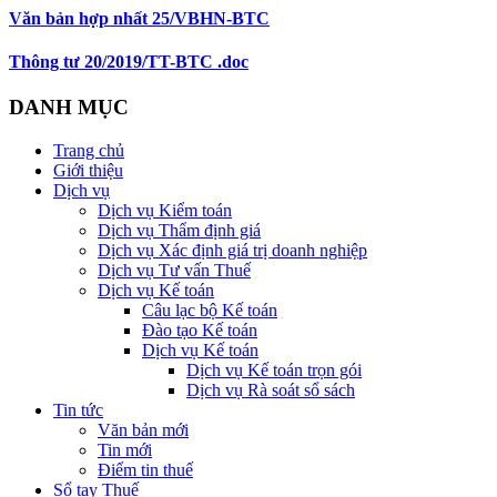
Văn bản hợp nhất 25/VBHN-BTC
Thông tư 20/2019/TT-BTC .doc
DANH MỤC
Trang chủ
Giới thiệu
Dịch vụ
Dịch vụ Kiểm toán
Dịch vụ Thẩm định giá
Dịch vụ Xác định giá trị doanh nghiệp
Dịch vụ Tư vấn Thuế
Dịch vụ Kế toán
Câu lạc bộ Kế toán
Đào tạo Kế toán
Dịch vụ Kế toán
Dịch vụ Kế toán trọn gói
Dịch vụ Rà soát sổ sách
Tin tức
Văn bản mới
Tin mới
Điểm tin thuế
Sổ tay Thuế