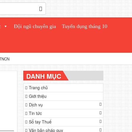
c
Đội ngũ chuyên gia
Tuyển dụng tháng 10
 TNCN
DANH MỤC
Trang chủ
Giới thiệu
Dịch vụ
Tin tức
Sổ tay Thuế
Văn bản pháp quy