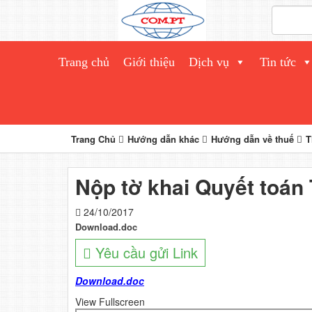
Trang chủ
Giới thiệu
Dịch vụ
Tin tức
Trang Chủ
Hướng dẫn khác
Hướng dẫn về thuế
T
Nộp tờ khai Quyết toá
24/10/2017
Download.doc
Yêu cầu gửi Link
Download.doc
View Fullscreen