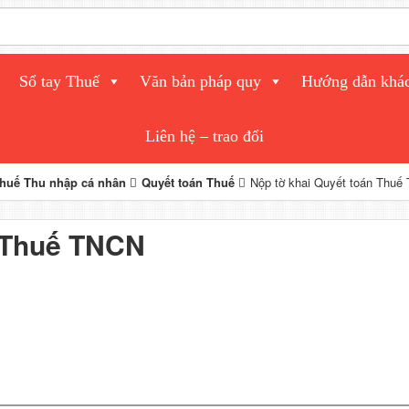
Sổ tay Thuế
Văn bản pháp quy
Hướng dẫn khá
Liên hệ – trao đổi
huế Thu nhập cá nhân
Quyết toán Thuế
Nộp tờ khai Quyết toán Thuế
n Thuế TNCN