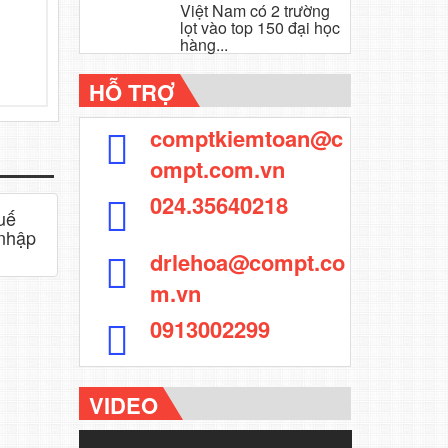
Việt Nam có 2 trường
lọt vào top 150 đại học
hàng...
HỖ TRỢ
comptkiemtoan@c
ompt.com.vn
024.35640218
uế
nhập
drlehoa@compt.co
m.vn
0913002299
VIDEO