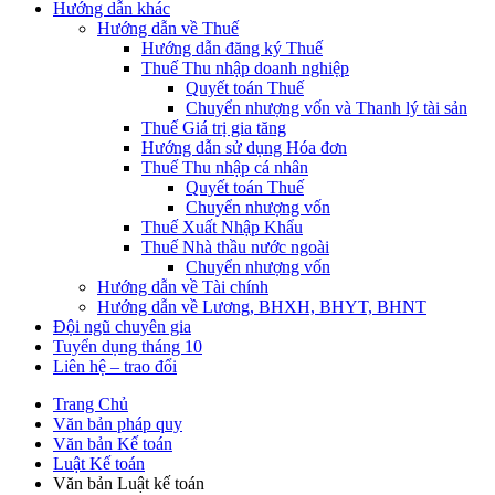
Hướng dẫn khác
Hướng dẫn về Thuế
Hướng dẫn đăng ký Thuế
Thuế Thu nhập doanh nghiệp
Quyết toán Thuế
Chuyển nhượng vốn và Thanh lý tài sản
Thuế Giá trị gia tăng
Hướng dẫn sử dụng Hóa đơn
Thuế Thu nhập cá nhân
Quyết toán Thuế
Chuyển nhượng vốn
Thuế Xuất Nhập Khẩu
Thuế Nhà thầu nước ngoài
Chuyển nhượng vốn
Hướng dẫn về Tài chính
Hướng dẫn về Lương, BHXH, BHYT, BHNT
Đội ngũ chuyên gia
Tuyển dụng tháng 10
Liên hệ – trao đổi
Trang Chủ
Văn bản pháp quy
Văn bản Kế toán
Luật Kế toán
Văn bản Luật kế toán