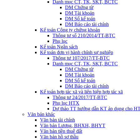
Danh mục CT, TK, SKT, BCTC
DM Chứng từ
DM Tài khoản
DM Sổ kế toán
DM Báo cáo tài chính
Kế toán Công ty chứng khoán
Thông tư số 210/2014/TT-BTC
Phụ lục
Kế toán Ngân sách
Kế toán đơn vị hành chính sự nghiệp
Thông tư 107/2017/TT-BTC
Danh mục CT, TK, SKT, BCTC
DM Chứng từ
DM Tài khoản
DM Sổ kế toán
DM Báo cáo tài chính
Kế toán hợp tác xã và liên hiệp hợp tác xã
Thông tư 24/2017/TT-BTC
Phụ lục HTX
Dự thảo TT hướng dẫn KT áp dụng cho H
Văn bản khác
Văn bản tài chính
Văn bản Lương, BHXH, BHYT
Văn bản tiền thuê đất
Văn bản hồ sơ thầu