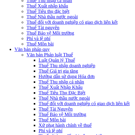
Thuế Thu nhập cá nhân
Thuế Xuất nhập khẩu
Thuế Tiêu thụ đặc biệt
Thuế Nhà thầu nước ngoài
Thuế đối với doanh nghiệp có giao dịch liên kết
Thuế Tài nguyên
Thuế Bảo vệ Môi trường
Phí và lệ phí
Thuế Môn bài
Văn bản pháp quy
Văn bản Pháp luật Thuế
Luật Quản lý Thuế
Thuế Thu nhập doanh nghiệp
Thuế Giá trị gia tăng
Hướng dẫn sử dụng Hóa đơn
Thuế Thu nhập cá nhân
Thuế Xuất Nhập Khẩu
Thuế Tiêu Thụ Đặc Biệt
Thuế Nhà thầu nước ngoài
Thuế đối với doanh nghiệp có giao dịch liên kết
Thuế Tài Nguyên
Thuế Bảo vệ Môi trường
Thuế Môn bài
Xử phạt hành chính về thuế
Phí và lệ phí