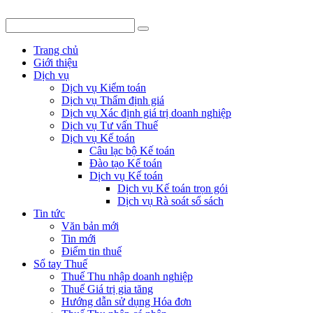
Trang chủ
Giới thiệu
Dịch vụ
Dịch vụ Kiểm toán
Dịch vụ Thẩm định giá
Dịch vụ Xác định giá trị doanh nghiệp
Dịch vụ Tư vấn Thuế
Dịch vụ Kế toán
Câu lạc bộ Kế toán
Đào tạo Kế toán
Dịch vụ Kế toán
Dịch vụ Kế toán trọn gói
Dịch vụ Rà soát sổ sách
Tin tức
Văn bản mới
Tin mới
Điểm tin thuế
Sổ tay Thuế
Thuế Thu nhập doanh nghiệp
Thuế Giá trị gia tăng
Hướng dẫn sử dụng Hóa đơn