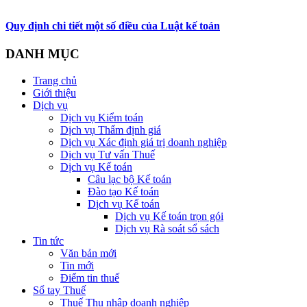
Quy định chi tiết một số điều của Luật kế toán
DANH MỤC
Trang chủ
Giới thiệu
Dịch vụ
Dịch vụ Kiểm toán
Dịch vụ Thẩm định giá
Dịch vụ Xác định giá trị doanh nghiệp
Dịch vụ Tư vấn Thuế
Dịch vụ Kế toán
Câu lạc bộ Kế toán
Đào tạo Kế toán
Dịch vụ Kế toán
Dịch vụ Kế toán trọn gói
Dịch vụ Rà soát sổ sách
Tin tức
Văn bản mới
Tin mới
Điểm tin thuế
Sổ tay Thuế
Thuế Thu nhập doanh nghiệp